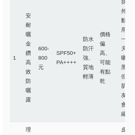
我戶
外活
安
動必
耐
用，
曬
價格
防水
一整
金
偏
600-
防汗
天沒
鑽
SPF50+
高、
1
800
強、
曬
高
PA++++
可能
元
質地
黑，
效
有點
輕薄
但乾
防
乾
肌朋
曬
友說
露
會緊
繃
理
皮膚