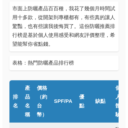
市面上防曬產品百百種，我花了幾個月時間試
用十多款，從開架到專櫃都有，有些真的讓人
驚豔，也有些讓我後悔買了。這份防曬推薦排
行榜是基於個人使用感受和網友評價整理，希
望能幫你省點錢。
表格：熱門防曬產品排行榜
產
價格
個
排
品
（約
優
人
SPF/PA
缺點
名
名
台
點
體
稱
幣）
驗