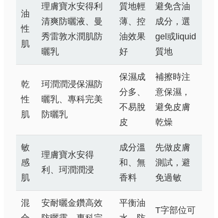
理膚寶水安得利
質地輕
避免含油
油
清爽防曬液、曼
薄、控
成分，選
性
秀雷敦水潤肌防
油效果
gel或liquid
肌
曬乳
好
質地
保濕成
補擦時注
乾
珂潤潤浸保濕防
分多、
意保濕，
性
曬乳、專科完美
不易脫
避免皮膚
肌
防曬乳
皮
乾燥
敏
成分溫
先做皮膚
理膚寶水安得
感
和、無
測試，避
利、珂潤潤浸
肌
香料
免過敏
混
安耐曬金鑽高效
平衡油
T字部位可