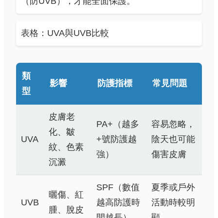
（防UVB），才能全面保護。
表格：UVA與UVB比較
類
影響
防護指標
常見問題
型
皮膚老
PA+（越多
容易忽略，
化、皺
UVA
+號防護越
陰天也可能
紋、色素
強）
傷害皮膚
沉澱
SPF（數值
夏季或戶外
曬傷、紅
UVB
越高防護時
活動時較明
腫、脫皮
間越長）
顯