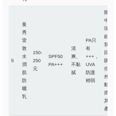
開架
中表
曼
現不
秀
錯，
雷
PA只
我常
敦
清
有
150-
回
水
SPF50
爽、
+++，
5
250
購，
潤
PA+++
不黏
UVA
元
但戶
肌
膩
防護
外活
防
稍弱
動會
曬
搭配
乳
其他
產品