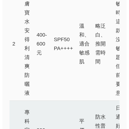
膚
敏感
寶
時用
水
這
溫
略泛
安
款，
400-
和、
白、
得
SPF50
沒過
2
600
適合
推開
利
PA++++
敏問
元
敏感
需時
清
題，
肌
間
爽
但妝
防
前用
曬
要注
液
意
日常
專
防水
通勤
科
平
性普
好