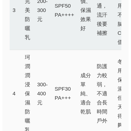
完
200-
價、
SPF50
通，
用，
3
美
300
保濕
PA++++
流汗
不油
防
元
效果
後要
膩，
曬
好
補擦
CP
乳
值高
珂
冬天
潤
防護
用很
潤
成分
力較
保
浸
300-
單
弱，
SPF30
濕，
4
保
400
純、
不適
PA+++
但夏
濕
元
適合
合長
天覺
防
乾肌
時間
得不
曬
戶外
夠力
乳