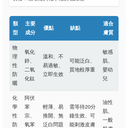
類
主要
適合
優點
缺點
型
成分
膚質
物
氧化
敏感
理
溫和、不
鋅、
可能泛白、
肌、
性
易過敏、
二氧
質地較厚重
嬰幼
防
立即生效
化鈦
兒
曬
化
阿伏
油性
學
苯
輕薄、易
需等待20分
肌、
性
宗、
推開、無
鐘生效、可
一般
防
氧苯
泛白問題
能刺激皮膚