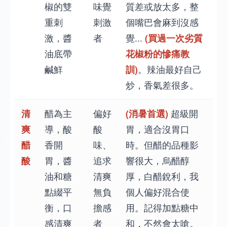
椒的雙
味覺
質差或放太多，整
重刺
刺激
個嘴巴會麻到沒感
激，醬
者
覺...
(買過一次劣質
油底帶
花椒粉的慘痛教
鹹鮮
訓)
。辣油最好自己
炒，香氣差很多。
清
醋為主
偏好
(消暑首選)
超級開
爽
導，酸
酸
胃，適合沒胃口
醋
香開
味、
時。但醋的品種影
酸
胃，醬
追求
響很大，烏醋醇
油和糖
清爽
厚，白醋銳利，我
點綴平
無負
個人偏好混合使
衡，口
擔感
用。記得加點糖中
感清爽
者
和，不然會太嗆。