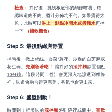
檢查：
拌好後，挑幾根底部的麵條嚐嚐，確
認味道夠不夠、醬汁分佈均不勻。如果覺得太
乾，此時可以
淋上一點點冷開水或煮麵水
再拌
一下。
(補救機會)
Step 5: 最後點綴與靜置
拌勻後，撒上蛋絲、香菜/蔥花、炒過的白芝麻或
花生碎。
先別急著吃！
讓拌好的
涼拌麵
靜置個
5-
10分鐘
。這段時間，醬汁會更深入地滲透到麵條
裡，味道會融合得更完美，香氣也會更出來。
Step 6: 盛盤開動！
時間到！把美味的
涼拌麵
盛到碗裡或盤中。
喜歡