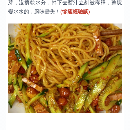
芽，沒擠乾水分，拌下去醬汁立刻被稀釋，整碗
變水水的，風味盡失！
(慘痛經驗談)