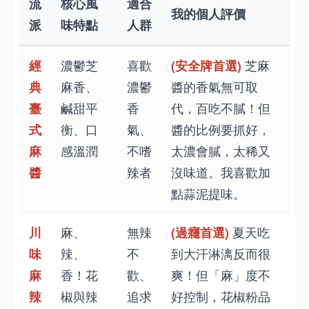
流
核心風
適合
我的個人評價
派
味特點
人群
經
濃鬱芝
喜歡
(安全牌首選)
芝麻
典
麻香、
濃鬱
醬的香氣無可取
臺
鹹甜平
香
代，百吃不膩！但
式
衡、口
氣、
醬的比例要抓好，
麻
感溫潤
不嗜
太濃會膩，太稀又
醬
辣者
沒味道。我喜歡加
點蒜泥提味。
川
麻、
無辣
(過癮首選)
夏天吃
味
辣、
不
到大汗淋漓反而很
麻
香！花
歡、
爽！但「麻」度不
辣
椒與辣
追求
好控制，花椒粉品