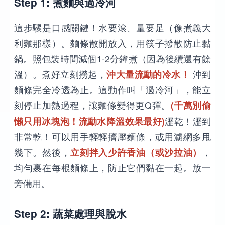
Step 1: 煮麵與過冷河
這步驟是口感關鍵！水要滾、量要足（像煮義大
利麵那樣）。麵條散開放入，用筷子撥散防止黏
鍋。照包裝時間減個1-2分鐘煮（因為後續還有餘
溫）。煮好立刻撈起，
沖大量流動的冷水！
沖到
麵條完全冷透為止。這動作叫「過冷河」，能立
刻停止加熱過程，讓麵條變得更Q彈。
(千萬別偷
懶只用冰塊泡！流動水降溫效果最好)
瀝乾！瀝到
非常乾！可以用手輕輕擠壓麵條，或用濾網多甩
幾下。然後，
立刻拌入少許香油（或沙拉油）
，
均勻裹在每根麵條上，防止它們黏在一起。放一
旁備用。
Step 2: 蔬菜處理與脫水