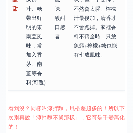
甜
汁、糖
味、
不然會太腥。檸檬
帶出鮮
酸甜
汁最後加，清香才
明的東
口感
不會跑掉。家裡香
南亞風
者
料不齊全時，只放
味，常
魚露+檸檬+糖也能
加入香
有七成風味。
茅、南
薑等香
料(可選)
看到沒？同樣叫涼拌麵，風格差超多的！所以下
次別再說「涼拌麵不就那樣」，它可是千變萬化
的！