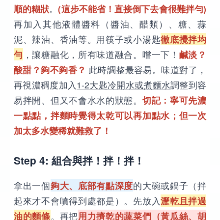
順的糊狀
。
(這步不能省！直接倒下去會很難拌勻)
再加入其他液體醬料（醬油、醋類）、糖、蒜
泥、辣油、香油等。用筷子或小湯匙
徹底攪拌均
勻
，讓糖融化，所有味道融合。嚐一下！
鹹淡？
酸甜？夠不夠香？
此時調整最容易。味道對了，
再視濃稠度加入
1-2大匙冷開水或煮麵水
調整到容
易拌開、但又不會水水的狀態。
切記：寧可先濃
一點點，拌麵時覺得太乾可以再加點水；但一次
加太多水變稀就難救了！
Step 4: 組合與拌！拌！拌！
拿出一個
夠大、底部有點深度
的大碗或鍋子（拌
起來才不會噴得到處都是）。先放入
瀝乾且拌過
油的麵條
。再把
用力擠乾的蔬菜們（黃瓜絲、胡