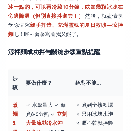
冰一點的，可以再冷藏10分鐘，或加幾顆冰塊在
旁邊降溫（但別直接拌進去！）
然後，就盡情享
受你這碗
親手打造、充滿靈魂的夏日救贖—涼拌
麵
吧！呼～寫著寫著我又餓了。
涼拌麵成功拌勻關鍵步驟重點提醒
步
要做什麼？
絕對不能...
驟
煮
✓ 水滾量大 ✓ 麵
✗ 煮到全熟軟爛
麵
煮8-9分熟 ✓
立刻
✗ 只用冰塊水泡
&
大量流動冷水沖
✗ 瀝不乾就拌醬