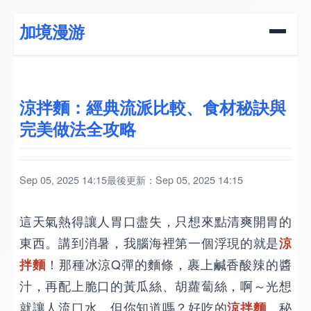
加境漫游
涼拌麵：經典流派比較、食材秘訣與
完美做法全攻略
Sep 05, 2025 14:15
最後更新：Sep 05, 2025 14:15
這天氣熱得讓人胃口盡失，只想來點清爽開胃的
東西。講到消暑，我腦海裡第一個浮現的就是
涼
拌麵
！那種冰涼Q彈的麵條，裹上鹹香酸辣的醬
汁，再配上脆口的黃瓜絲、胡蘿蔔絲，啊～光想
就讓人流口水。但你知道嗎？好吃的
涼拌麵
，秘