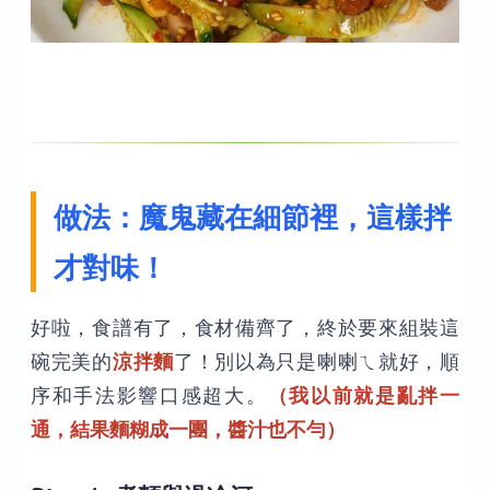
做法：魔鬼藏在細節裡，這樣拌
才對味！
好啦，食譜有了，食材備齊了，終於要來組裝這
碗完美的
涼拌麵
了！別以為只是喇喇ㄟ就好，順
序和手法影響口感超大。
（我以前就是亂拌一
通，結果麵糊成一團，醬汁也不勻）