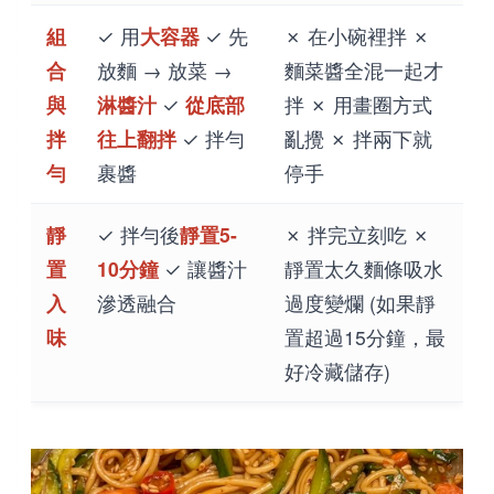
組
✓ 用
大容器
✓ 先
✗ 在小碗裡拌 ✗
合
放麵 → 放菜 →
麵菜醬全混一起才
與
淋醬汁
✓
從底部
拌 ✗ 用畫圈方式
拌
往上翻拌
✓ 拌勻
亂攪 ✗ 拌兩下就
勻
裹醬
停手
靜
✓ 拌勻後
靜置5-
✗ 拌完立刻吃 ✗
置
10分鐘
✓ 讓醬汁
靜置太久麵條吸水
入
滲透融合
過度變爛 (如果靜
味
置超過15分鐘，最
好冷藏儲存)