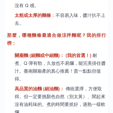
沒有 Q 感。
太粗或太厚的麵條
：不容易入味，醬汁扒不上
去。
那麼，哪種麵條最適合做涼拌麵呢？我的排行
榜：
關廟麵 (細麵或中細麵)：
(我的首選！)
耐
煮、Q 彈有勁，久放也不易爛，能完美掛住醬
汁。臺南關廟產的真心推薦！貴一點點但值
得。
高品質的油麵 (細油麵)：
傳統選擇，方便取
得。但一定要挑顏色自然（別太黃）、聞起來
沒有油耗味的。煮的時間要抓好，過熟一樣軟
爛。