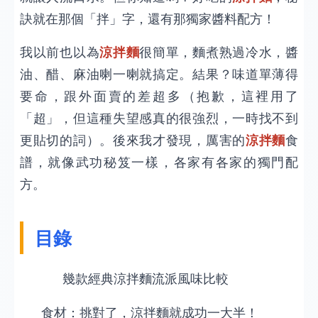
訣就在那個「拌」字，還有那獨家醬料配方！
我以前也以為
涼拌麵
很簡單，麵煮熟過冷水，醬
油、醋、麻油喇一喇就搞定。結果？味道單薄得
要命，跟外面賣的差超多（抱歉，這裡用了
「超」，但這種失望感真的很強烈，一時找不到
更貼切的詞）。後來我才發現，厲害的
涼拌麵
食
譜，就像武功秘笈一樣，各家有各家的獨門配
方。
目錄
幾款經典涼拌麵流派風味比較
食材：挑對了，涼拌麵就成功一大半！