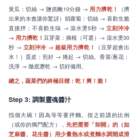
黃瓜：切絲 → 鹽抓醃10分鐘 →
用力擠乾！
（擠
出來的水會讓你驚訝）胡蘿蔔：切絲 → 喜歡生脆
直接拌；不喜歡生味 → 滾水燙5秒 →
立刻沖冷
→ 用力擠乾！
豆芽菜：摘根（可選）→ 滾水燙30
秒 →
立刻沖冷 → 超級用力擠乾！
（豆芽超會出
水！）蛋皮：煎好 → 捲起 → 切絲。香菜/蔥花：
洗淨 → 徹底瀝乾 → 切好備用。
總之，蔬菜們的終極目標：乾！爽！脆！
Step 3: 調製靈魂醬汁
找個大碗！因為等等要拌麵。按之前講的比例
（或你的獨門配方），
先把需要「卸開」的（如
芝麻醬、花生醬）用少量熱水或煮麵水調開成滑