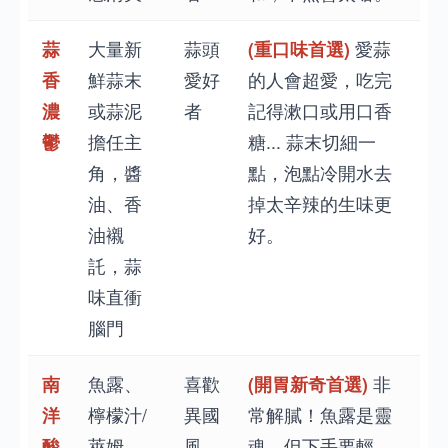
蒜
大量新
蒜頭
(重口味首選)
愛蒜
香
鮮蒜末
愛好
的人會超愛，吃完
濃
或蒜泥
者
記得漱口或用口香
鬱
擔任主
糖... 蒜末切細一
角，醬
點，泡點冷開水去
油、香
掉太辛辣的生味更
油襯
好。
託，蒜
味直衝
腦門
南
魚露、
喜歡
(開胃新奇首選)
非
洋
檸檬汁/
異國
常解膩！魚露是靈
酸
萊姆
風
魂，但下手要輕，