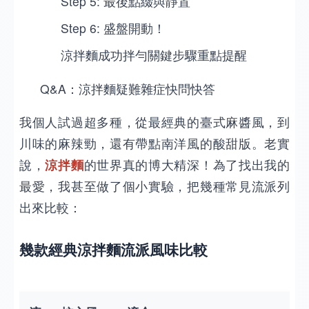
Step 5: 最後點綴與靜置
Step 6: 盛盤開動！
涼拌麵成功拌勻關鍵步驟重點提醒
Q&A：涼拌麵疑難雜症快問快答
我個人試過超多種，從最經典的臺式麻醬風，到
川味的麻辣勁，還有帶點南洋風的酸甜版。老實
說，
涼拌麵
的世界真的博大精深！為了找出我的
最愛，我甚至做了個小實驗，把幾種常見流派列
出來比較：
幾款經典涼拌麵流派風味比較