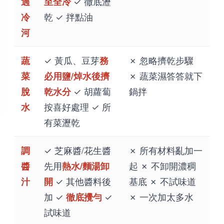
過
至全冷
✓ 徹底瀝
冷
乾 ✓ 拌點油
河
蔬
✓ 黃瓜、豆芽
務
✗ 忽略擠乾步驟
菜
必用鹽/焯水後擠
✗ 蔬菜濕答答就下
脫
乾水分
✓ 胡蘿蔔
鍋拌
水
按喜好處理 ✓ 所
有菜瀝乾
調
✓ 芝麻醬/花生醬
✗ 所有材料亂加一
醬
先用
熱水/麵湯卸
起 ✗ 不卸開濃稠
汁
開
✓ 其他醬料後
基底 ✗ 不試味道
加 ✓
徹底攪勻
✓
✗ 一次加太多水
試味道