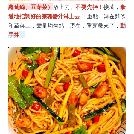
蘿蔔絲、豆芽菜）
放上去。
不要先拌！
接著，
豪
邁地把調好的靈魂醬汁淋上去！
重點：淋在麵條
和蔬菜上，盡量均勻點。現在，重頭戲來了：
動
手拌！