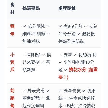
食
挑選要點
處理關鍵
材
麵
✓ 成分單純 ✓
✓ 煮8-9分熟 ✓ 立刻
條
細麵/中細麵 ✓
沖冷至透 ✓ 瀝乾後
無油耗味
拌點香油防黏
小
✓ 刺明顯 ✓ 摸
✓ 洗淨 ✓ 切絲/拍切
黃
起來硬挺 ✓ 蒂
✓ 少許鹽抓醃10分
瓜
頭新鮮
鐘 ✓
擠乾水分 (超重
要！)
胡
✓ 外表光滑 ✓
✓ 洗淨去皮 ✓ 切細
蘿
顏色鮮豔 ✓ 拿
絲 ✓ 生食或快速焯
蔔
起來沉甸甸
水（5秒）沖冷擠乾