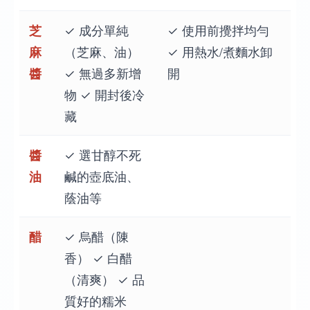
芝
✓ 成分單純
✓ 使用前攪拌均勻
麻
（芝麻、油）
✓ 用熱水/煮麵水卸
醬
✓ 無過多新增
開
物 ✓ 開封後冷
藏
醬
✓ 選甘醇不死
油
鹹的壺底油、
蔭油等
醋
✓ 烏醋（陳
香） ✓ 白醋
（清爽） ✓ 品
質好的糯米