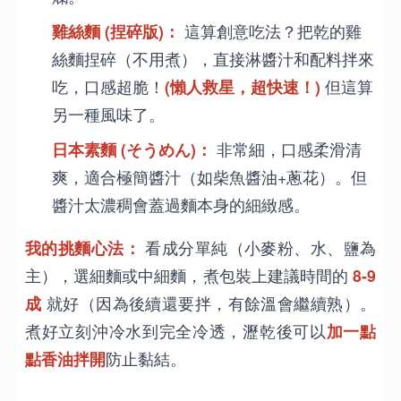
雞絲麵 (捏碎版)：
這算創意吃法？把乾的雞
絲麵捏碎（不用煮），直接淋醬汁和配料拌來
吃，口感超脆！
(懶人救星，超快速！)
但這算
另一種風味了。
日本素麵 (そうめん)：
非常細，口感柔滑清
爽，適合極簡醬汁（如柴魚醬油+蔥花）。但
醬汁太濃稠會蓋過麵本身的細緻感。
我的挑麵心法：
看成分單純（小麥粉、水、鹽為
主），選細麵或中細麵，煮包裝上建議時間的
8-9
成
就好（因為後續還要拌，有餘溫會繼續熟）。
煮好立刻沖冷水到完全冷透，瀝乾後可以
加一點
點香油拌開
防止黏結。