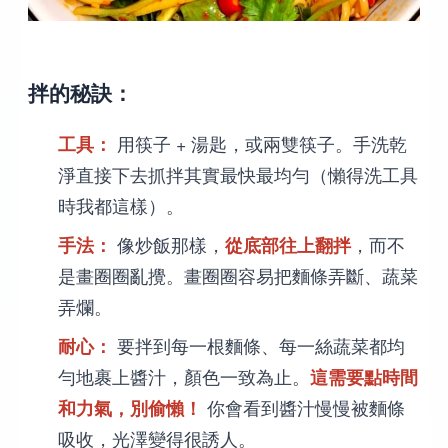
拌的秘訣：
工具：
用筷子 + 湯匙，或兩雙筷子。手洗乾
淨直接下去抓拌其實最快最均勻（懶得洗工具
時我都這樣）。
手法：
像炒飯那樣，
從底部往上翻拌
，而不
是畫圈圈亂攪。畫圈圈容易把麵條弄斷、蔬菜
弄爛。
耐心：
要拌到每一根麵條、每一絲蔬菜都均
勻地裹上醬汁，顏色一致為止。
這需要點時間
和力氣，別偷懶！
你會看到醬汁慢慢被麵條
吸收，光澤變得很誘人。