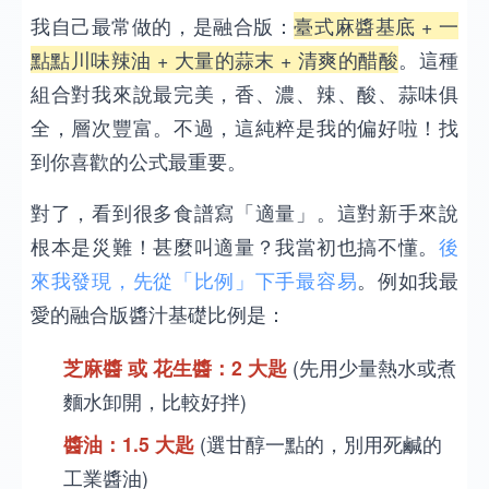
我自己最常做的，是融合版：
臺式麻醬基底 + 一
點點川味辣油 + 大量的蒜末 + 清爽的醋酸
。這種
組合對我來說最完美，香、濃、辣、酸、蒜味俱
全，層次豐富。不過，這純粹是我的偏好啦！找
到你喜歡的公式最重要。
對了，看到很多食譜寫「適量」。這對新手來說
根本是災難！甚麼叫適量？我當初也搞不懂。
後
來我發現，先從「比例」下手最容易
。例如我最
愛的融合版醬汁基礎比例是：
芝麻醬 或 花生醬：2 大匙
(先用少量熱水或煮
麵水卸開，比較好拌)
醬油：1.5 大匙
(選甘醇一點的，別用死鹹的
工業醬油)