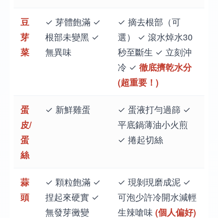
豆
✓ 芽體飽滿 ✓
✓ 摘去根部（可
芽
根部未變黑 ✓
選） ✓ 滾水焯水30
菜
無異味
秒至斷生 ✓ 立刻沖
冷 ✓
徹底擠乾水分
(超重要！)
蛋
✓ 新鮮雞蛋
✓ 蛋液打勻過篩 ✓
皮/
平底鍋薄油小火煎
蛋
✓ 捲起切絲
絲
蒜
✓ 顆粒飽滿 ✓
✓ 現剝現磨成泥 ✓
頭
捏起來硬實 ✓
可泡少許冷開水減輕
無發芽黴變
生辣嗆味
(個人偏好)