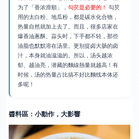
为了「香浓滑順」，
勾芡是必要的！
勾芡
用的太白粉、地瓜粉，都是碳水化合物，
热量自然就加上去了。而且，很多店家在
爆香油蔥酥、蒜头时，下手都不轻，那些
油脂也默默溶在汤里。更别提卤大肠的卤
汁，本身就油滋滋的。所以，汤头越浓
郁、越油亮，潜藏的麵線熱量就越高！有
时候，汤的热量占比搞不好比麵线本体还
多呢！
醬料區：小動作，大影響