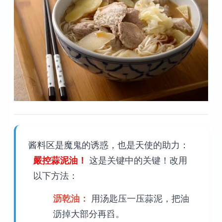
酱料区是魔鬼的诱惑，也是天使的助力：
嚴控蒜泥油！
这是关键中的关键！改用
以下方法：
沥乾油：
用汤匙压一压蒜泥，把油
沥掉大部分再舀。