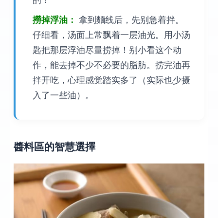
撈掉浮油：
拿到麵线后，先别急着拌。
仔细看，汤面上常飘着一层油光。用小汤
匙把那层浮油尽量捞掉！别小看这个动
作，能去掉不少不必要的脂肪。捞完油再
拌开吃，心理感觉踏实多了（实际也少摄
入了一些油）。
醬料區的智慧選擇