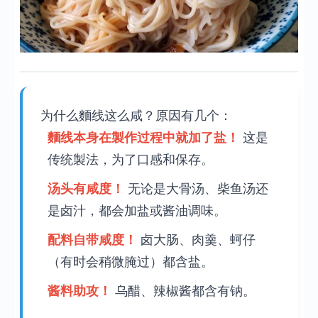
为什么麵线这么咸？原因有几个：
麵线本身在製作过程中就加了盐！
这是
传统製法，为了口感和保存。
汤头有咸度！
无论是大骨汤、柴鱼汤还
是卤汁，都会加盐或酱油调味。
配料自带咸度！
卤大肠、肉羹、蚵仔
（有时会稍微腌过）都含盐。
酱料助攻！
乌醋、辣椒酱都含有钠。