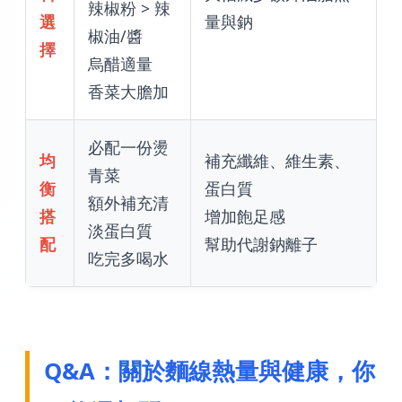
辣椒粉 > 辣
選
量與鈉
椒油/醬
擇
烏醋適量
香菜大膽加
必配一份燙
均
補充纖維、維生素、
青菜
衡
蛋白質
額外補充清
搭
增加飽足感
淡蛋白質
配
幫助代謝鈉離子
吃完多喝水
Q&A：關於麵線熱量與健康，你