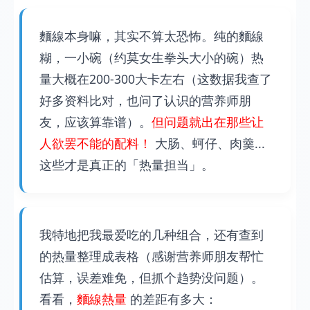
麵線本身嘛，其实不算太恐怖。纯的麵線
糊，一小碗（约莫女生拳头大小的碗）热
量大概在200-300大卡左右（这数据我查了
好多资料比对，也问了认识的营养师朋
友，应该算靠谱）。
但问题就出在那些让
人欲罢不能的配料！
大肠、蚵仔、肉羹...
这些才是真正的「热量担当」。
我特地把我最爱吃的几种组合，还有查到
的热量整理成表格（感谢营养师朋友帮忙
估算，误差难免，但抓个趋势没问题）。
看看，
麵線熱量
的差距有多大：