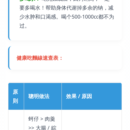
要多喝水！帮助身体代谢掉多余的钠，减
少水肿和口渴感。喝个500-1000cc都不为
过。
健康吃麵線速查表：
原
聰明做法
效果 / 原因
則
蚵仔 > 肉羹
>> 大腸 / 綜