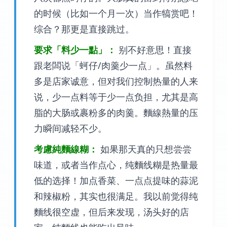
的时候（比如一个月一次）当作犒赏吧！
综合？那更是直接跳过。
要求「料少一點」：
别不好意思！直接
跟老闆说「蚵仔/肉羹少一点」。虽然料
多是店家诚意，但对我们控制热量的人来
说，少一点料等于少一点负担，尤其是高
脂的大肠或裹粉多的肉羹。麵線熱量的压
力瞬间减轻不少。
考慮純麵線糊：
如果那天真的只想尝尝
味道，或者当作点心，纯麵线糊是热量最
低的选择！加点香菜、一点点提味的蒜泥
和辣椒粉，其实也很满足。我以前觉得纯
麵线很空虚，但后来发现，汤头好的店