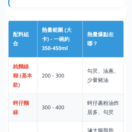
熱量範圍 (大
配料組
熱量爆點在
卡) - 一碗約
合
哪？
350-450ml
純麵線
勾芡、油蔥、
糊 (基本
200 - 300
少量豬油
款)
蚵仔麵
蚵仔裹粉油炸
300 - 400
線
居多、勾芡
滷大腸脂肪