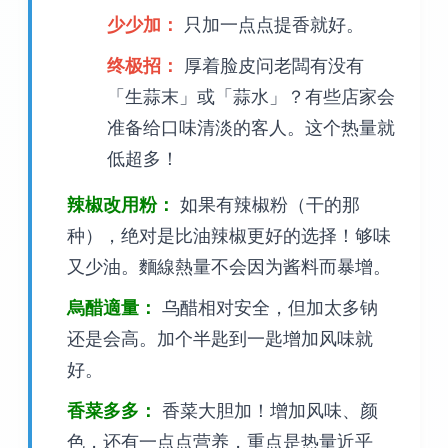
少少加：
只加一点点提香就好。
终极招：
厚着脸皮问老闆有没有
「生蒜末」或「蒜水」？有些店家会
准备给口味清淡的客人。这个热量就
低超多！
辣椒改用粉：
如果有辣椒粉（干的那
种），绝对是比油辣椒更好的选择！够味
又少油。麵線熱量不会因为酱料而暴增。
烏醋適量：
乌醋相对安全，但加太多钠
还是会高。加个半匙到一匙增加风味就
好。
香菜多多：
香菜大胆加！增加风味、颜
色，还有一点点营养，重点是热量近乎