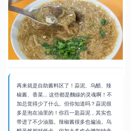
再来就是自助酱料区了！蒜泥、乌醋、辣
椒酱、香菜... 这些都是麵線的灵魂啊！不
加总觉得少了什么。但你知道吗？蒜泥很
多是泡在油里的！你舀一匙蒜泥，其实也
带进了不少油脂。辣椒酱很多也偏油。乌
醋虽然相对低卡，但加太多也会增加钠含