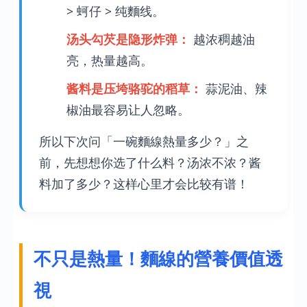
> 蚵仔 > 纯麵线。
汤头勾芡是隐形炸弹：
越浓稠越油
亮，热量越高。
酱料是压垮骆驼的稻草：
蒜泥油、辣
椒油最容易让人忽略。
所以下次问「一碗麵線熱量多少？」之
前，先想想你选了什么料？汤浓不浓？酱
料加了多少？这样心里才会比较有谱！
不只是熱量！麵線的營養價值透
視