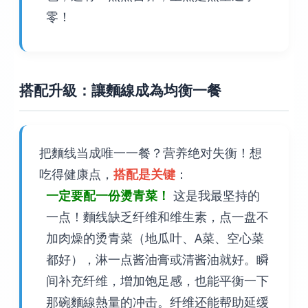
零！
搭配升級：讓麵線成為均衡一餐
把麵线当成唯一一餐？营养绝对失衡！想
吃得健康点，
搭配是关键
：
一定要配一份燙青菜！
这是我最坚持的
一点！麵线缺乏纤维和维生素，点一盘不
加肉燥的烫青菜（地瓜叶、A菜、空心菜
都好），淋一点酱油膏或清酱油就好。瞬
间补充纤维，增加饱足感，也能平衡一下
那碗麵線熱量的冲击。纤维还能帮助延缓