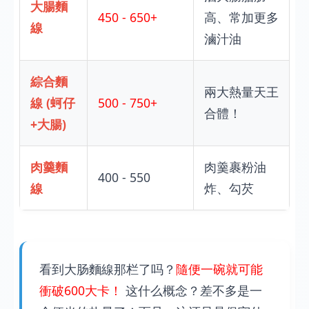
大腸麵
450 - 650+
高、常加更多
線
滷汁油
綜合麵
兩大熱量天王
線 (蚵仔
500 - 750+
合體！
+大腸)
肉羹麵
肉羹裹粉油
400 - 550
線
炸、勾芡
看到大肠麵線那栏了吗？
隨便一碗就可能
衝破600大卡！
这什么概念？差不多是一