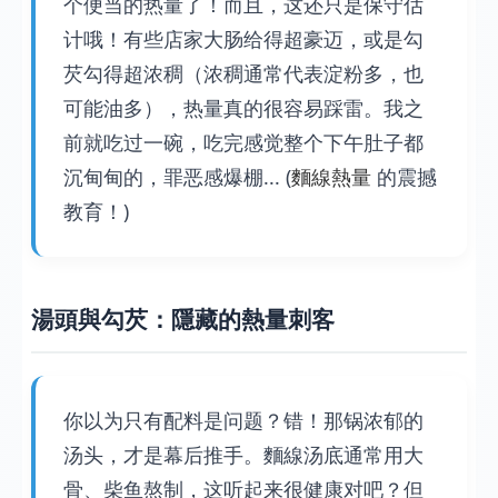
个便当的热量了！而且，这还只是保守估
计哦！有些店家大肠给得超豪迈，或是勾
芡勾得超浓稠（浓稠通常代表淀粉多，也
可能油多），热量真的很容易踩雷。我之
前就吃过一碗，吃完感觉整个下午肚子都
沉甸甸的，罪恶感爆棚... (
麵線熱量
的震撼
教育！)
湯頭與勾芡：隱藏的熱量刺客
你以为只有配料是问题？错！那锅浓郁的
汤头，才是幕后推手。麵線汤底通常用大
骨、柴鱼熬制，这听起来很健康对吧？但