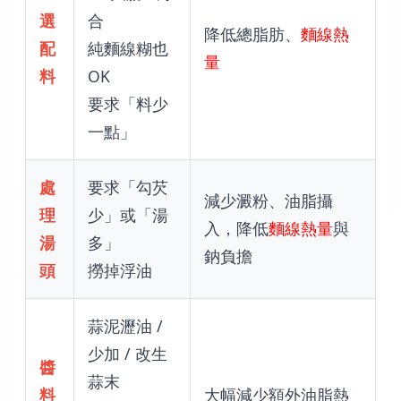
選
合
降低總脂肪、
麵線熱
配
純麵線糊也
量
料
OK
要求「料少
一點」
處
要求「勾芡
減少澱粉、油脂攝
理
少」或「湯
入，降低
麵線熱量
與
湯
多」
鈉負擔
頭
撈掉浮油
蒜泥瀝油 /
少加 / 改生
醬
蒜末
料
大幅減少額外油脂熱