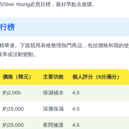
ive Young必買目標，最好早點去搶購。
排行榜
面膜和精華液。下面我用表格整理熱門商品，包括價格和我的使
匯率或活動變動。
價格（韓元）
主要功效
個人評分（5分滿分）
約2,000
保濕補水
4.5
約15,000
深層保濕
4.0
約25,000
夜間修護
4.5