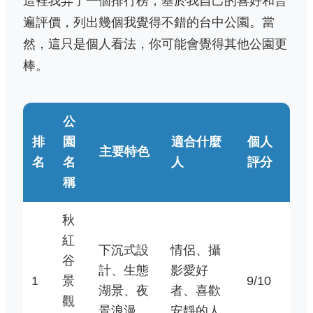
這裡我弄了一個排行榜，基於我自己的喜好和普
遍評價，列出幾個我覺得不錯的台中公園。當
然，這只是個人看法，你可能會覺得其他公園更
棒。
公
排
園
適合什麼
個人
主要特色
名
名
人
評分
稱
秋
紅
下沉式設
情侶、攝
谷
計、生態
影愛好
1
景
9/10
湖景、夜
者、喜歡
觀
景浪漫
安靜的人