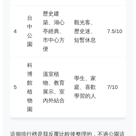
歷史建
台
築、湖心
觀光客、
中
4
亭經典、
歷史迷、
7.5/10
公
市中心方
短暫休息
園
便
科
博
溫室植
學生、家
館
物、教育
5
庭、喜歡
7/10
植
展示、室
學習的人
物
內外結合
園
這個排行榜是我反覆比較後整理的，不過公園這