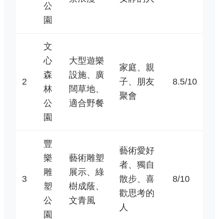
公
園
文
心
大型遊樂
家庭、親
森
設施、廣
2
子、朋友
8.5/10
林
闊草地、
聚會
公
適合野餐
園
豐
藝術愛好
樂
藝術雕塑
者、獨自
雕
展示、綠
3
散步、喜
8/10
塑
樹成蔭、
歡思考的
公
文青風
人
園