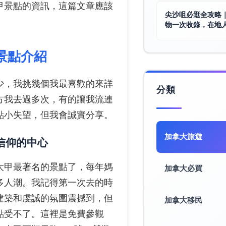
甲景點的資訊，這篇文章應該
尖沙咀必逛全攻略
。
物一次收錄，在地
景點介紹
少，我挑幾個我最喜歡的來詳
分類
方我去過多次，有的讓我流連
點小失望，但我會誠實分享。
加拿大旅遊​
信仰的中心
大甲最著名的景點了，每年媽
加拿大必買
多人潮。我記得第一次去的時
建築和虔誠的氛圍震撼到，但
加拿大移民
點受不了。這裡是免費參觀