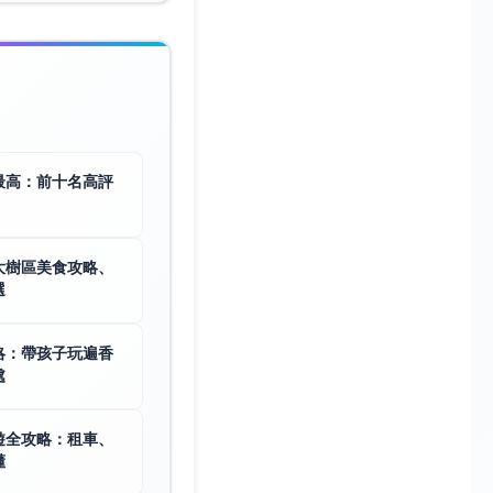
最高：前十名高評
大樹區美食攻略、
選
略：帶孩子玩遍香
處
遊全攻略：租車、
懂