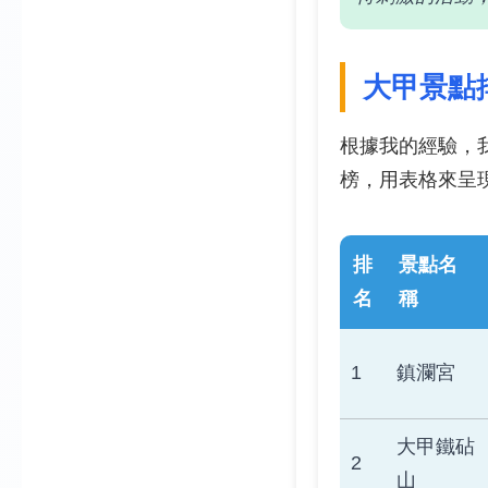
大甲景點
根據我的經驗，
榜，用表格來呈
排
景點名
名
稱
1
鎮瀾宮
大甲鐵砧
2
山