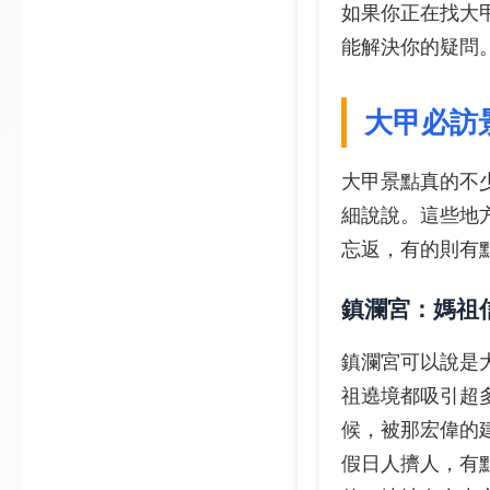
如果你正在找大
能解決你的疑問
大甲必訪
大甲景點真的不
細說說。這些地
忘返，有的則有
鎮瀾宮：媽祖
鎮瀾宮可以說是
祖遶境都吸引超
候，被那宏偉的
假日人擠人，有