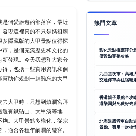
我是個愛旅遊的部落客，最近
熱門文章
，發現這裡真的不只是媽祖廟
很多隱藏版的大甲景點值得探
中市，是個充滿歷史和文化的
彰化景點推薦評分
價景點完整攻略
有新發現。今天我想和大家分
心得，包括一些實用資訊和個
九曲堂夜市：高雄
能幫助你規劃一趟難忘的大甲
交通停車與住宿精
香港親子景點全攻
次去大甲時，只想到鎮瀾宮拜
港樂園與免費好去
邊還有鐵砧山、大甲溪等地
不夠。大甲景點多樣化，從宗
北海道露營車自助
景點、費用一次搞
態，適合各種年齡層的遊客。