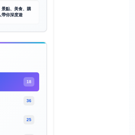
｜景點、美食、購
人帶你深度遊
18
36
25