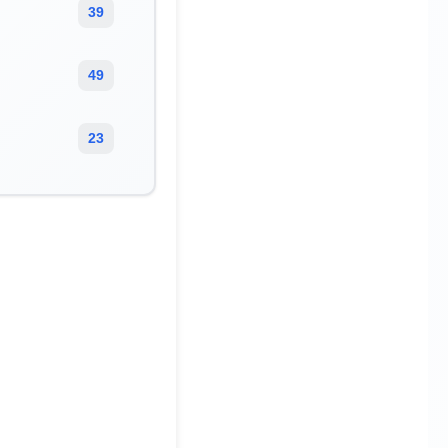
39
49
23