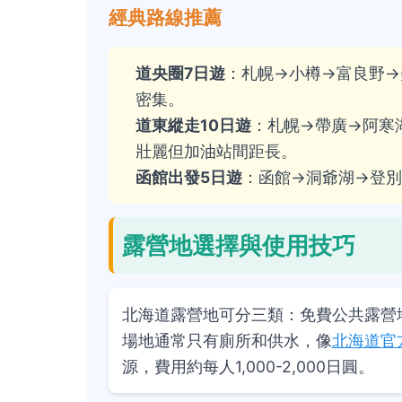
經典路線推薦
道央圈7日遊
：札幌→小樽→富良野→
密集。
道東縱走10日遊
：札幌→帶廣→阿寒
壯麗但加油站間距長。
函館出發5日遊
：函館→洞爺湖→登
露營地選擇與使用技巧
北海道露營地可分三類：免費公共露營
場地通常只有廁所和供水，像
北海道官
源，費用約每人1,000-2,000日圓。