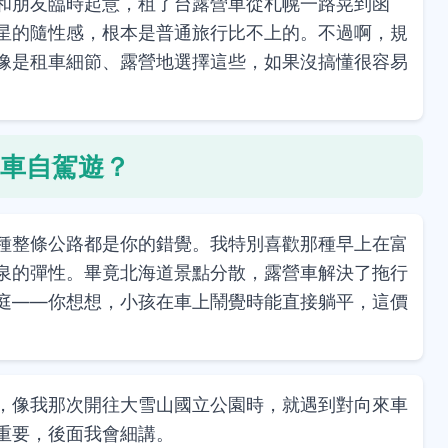
和朋友臨時起意，租了台露營車從札幌一路晃到函
星的隨性感，根本是普通旅行比不上的。不過啊，規
像是租車細節、露營地選擇這些，如果沒搞懂很容易
車自駕遊？
種整條公路都是你的錯覺。我特別喜歡那種早上在富
泉的彈性。畢竟北海道景點分散，露營車解決了拖行
庭——你想想，小孩在車上鬧覺時能直接躺平，這價
，像我那次開往大雪山國立公園時，就遇到對向來車
重要，後面我會細講。