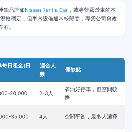
連鎖品牌如
Nissan Rent a Car
，或專營露營車的本
車況較穩定，但車內設備通常較陽春；專營公司會改
左右。
季每日租金(日
適合人
優缺點
數
省油好停車，但空間較
000-20,000
2-3人
擠
000-35,000
4人
空間平衡，最多人選擇