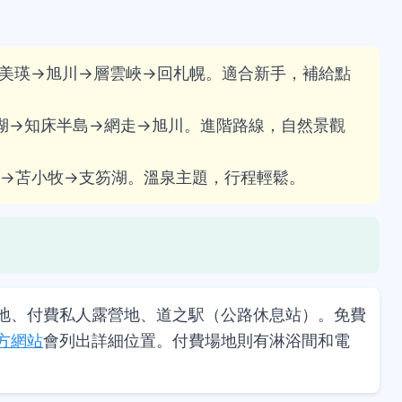
美瑛→旭川→層雲峽→回札幌。適合新手，補給點
湖→知床半島→網走→旭川。進階路線，自然景觀
別→苫小牧→支笏湖。溫泉主題，行程輕鬆。
地、付費私人露營地、道之駅（公路休息站）。免費
方網站
會列出詳細位置。付費場地則有淋浴間和電