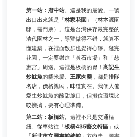
第一站：府中站
。這是我的最愛。一號
出口出來就是「
林家花園
」（林本源園
邸，需門票）。這是台灣保存最完整的
清代園林之一，導覽做得不錯，就算不
懂建築，在裡面散步也覺得心靜。逛完
花園，一定要鑽進「黃石市場」和「慈
惠宮」周邊。這裡是板橋的胃！
高記生
炒魷魚
的糯米腸、
王家肉羹
，都是排隊
名店，價格親民，味道實在。我個人偏
愛生炒魷魚的酸甜脆口，但攤位環境比
較擁擠，要有心理準備。
第二站：板橋站
。這裡不只是交通樞
紐。從車站往「
板橋435藝文特區
」或
「
新北市立圖書館總館
」方向走。圖書