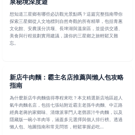
泉秘境深度遊
想知道三星鄉有哪些必訪觀光景點嗎？這篇完整指南帶你
探索三星鄉從人文地標到自然奇觀的所有精華，包括青蔥
文化館、安農溪分洪堰、長埤湖與溫泉區，並提供交通、
美食與行程規劃實用建議，讓你的三星鄉之旅輕鬆又難
忘。
新店牛肉麵：霸主名店推薦與懶人包攻略
指南
為什麼新店牛肉麵值得專程來吃？本文精選新店地區超人
氣牛肉麵名店，包括七張站附近霸主老孫牛肉麵、中正路
經典老蔣的家鄉味、清燉派掌門人老鄧原汁牛肉麵，以及
隱藏版一碗小羊肉等，涵蓋多元選擇與個人排行榜。透過
懶人包、地圖指南和常見問答，輕鬆掌握必吃...