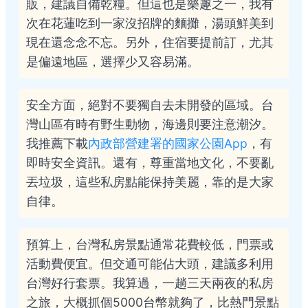
販，建議自備乾糧。但這也是樂趣之一，我有
次在花蓮吃到一家沒招牌的麵攤，湯頭鮮美到
現在還念念不忘。另外，住宿要提前訂，尤其
是偏遠地區，選擇少又容易滿。
安全方面，絕對不要獨自去未開發的區域。台
灣山區有時有野生動物，海邊則要注意潮汐。
我推薦下載
內政部營建署的國家公園App
，有
即時安全資訊。還有，尊重當地文化，不要亂
丟垃圾，這些私房點能保持美麗，靠的是大家
自律。
預算上，台灣私房景點通常花費較低，門票或
活動費便宜。但交通可能佔大頭，建議多利用
台灣好行套票。我算過，一趟三天兩夜的私房
之旅，大概抓個5000台幣就夠了，比熱門景點