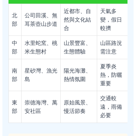
近都市、自
天氣多
北
公司田溪、無
然與文化結
變，假日
部
耳茶壺山步道
合
較擠
中
水里蛇窯、桃
山景豐富、
山區路況
部
米生態村
生態體驗
需注意
夏季炎
南
星砂灣、漁光
陽光海灘、
熱，防曬
部
島
熱情氛圍
重要
交通較
東
崇德海灣、萬
原始風景、
遠，雨備
部
安社區
慢活節奏
必要