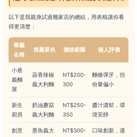
以下是我親身試過幾家店的總結，用表格讓你看
得更清楚：
餐廳
推薦菜色
價格範圍
個人評價
名稱
小巷
蒜香辣椒
NT$200-
麵條彈牙，但
義麵
義大利麵
300
份量偏小
屋
新生
奶油蘑菇
NT$250-
醬汁濃郁，環
廚房
義大利麵
350
境安靜
創意
墨魚義大
NT$300-
口味創新，適