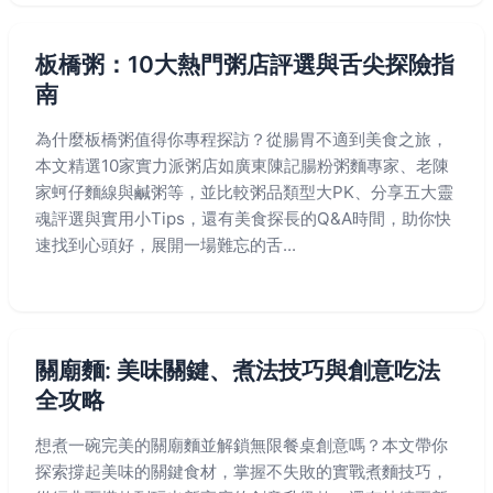
板橋粥：10大熱門粥店評選與舌尖探險指
南
為什麼板橋粥值得你專程探訪？從腸胃不適到美食之旅，
本文精選10家實力派粥店如廣東陳記腸粉粥麵專家、老陳
家蚵仔麵線與鹹粥等，並比較粥品類型大PK、分享五大靈
魂評選與實用小Tips，還有美食探長的Q&A時間，助你快
速找到心頭好，展開一場難忘的舌...
關廟麵: 美味關鍵、煮法技巧與創意吃法
全攻略
想煮一碗完美的關廟麵並解鎖無限餐桌創意嗎？本文帶你
探索撐起美味的關鍵食材，掌握不失敗的實戰煮麵技巧，