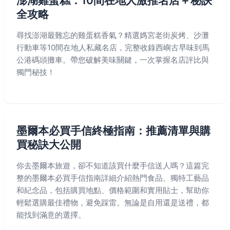
澎湖雞蛋糕：10間在地人激推名店＋秘訣
全攻略
尋找澎湖最難忘的雞蛋糕香氣？精選媽宮老街炭烤、沙灘
行動車等10間在地人私藏名店，完整收錄西嶼古早味到馬
公港碼頭攤車。帶您破解美味關鍵，一次掌握名店評比與
獨門秘技！
墨爾本必買手信終極指南：推薦清單與購
買秘訣大公開
你去墨爾本旅遊，卻不知道該買什麼手信送人嗎？這篇完
整的墨爾本必買手信指南詳細介紹熱門食品、獨特工藝品
和紀念品，包括購買地點、價格範圍和實用貼士，幫助你
輕鬆選購最佳禮物，避免踩雷。無論是自用還是送禮，都
能找到滿意的選擇。