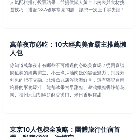
人氣配料排行投票結果，並提供懶人黃金比例表與食材挑
選技巧，搭配Q&A破解常見問題，讓您一次上手零失誤！
萬華夜市必吃：10大經典美食霸主推薦懶
人包
你知道萬華夜市有哪些不可錯過的必吃美食嗎？從兩喜號
鱿鱼羹的經典霸主、小王煮瓜滷肉飯的黑金魅力，到源芳
刈包的肥瘦交融、北海魚丸店浮誇海鮮粥，還有鄭記台南
碗粿的酥脆爆汁、龍都冰果古早甜點、昶鴻麵點香辣菊花
肉、福州元祖胡椒餅酥香燙口、米日香麻糬甜...
東京10人包棟全攻略：團體旅行住宿首