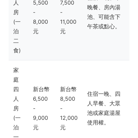
人
5,500
7,500
晚餐、房內湯
房
-
-
池、可能含下
(一
8,000
11,000
午茶或點心。
泊
元
元
二
食)
家
庭
四
新台幣
新台幣
住宿一晚、四
人
6,500
8,500
人早餐、大眾
房
-
-
池或家庭湯屋
(一
9,000
12,000
使用權。
泊
元
元
一