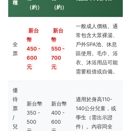
種
（約）
（約）
一般成人價格。通
新台
新台
常包含大眾裸湯、
幣
幣
全
戶外SPA池、休息
450 -
550 -
票
區使用。毛巾、浴
600
700
衣、沐浴用品可能
元
元
需要租借或自備。
優
待
適用於身高110-
新台幣
新台幣
票
140公分兒童，或
350 -
400 -
/
學生（需出示證
500
600
兒
件）。內容同全
元
元