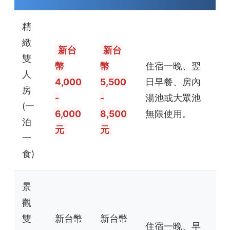
精
緻
新台
新台
雙
幣
幣
住宿一晚、翌
人
4,000
5,500
日早餐、房內
房
-
-
湯池或大眾池
(一
6,000
8,500
無限使用。
泊
元
元
一
食)
景
觀
雙
新台幣
新台幣
住宿一晚、早