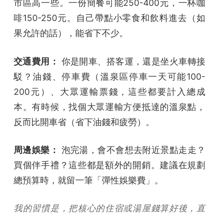
市區高一些。一份簡餐可能250-400元，一杯咖
啡150-250元。自己帶點小零食和飲料進去（如
果允許的話），能省下不少。
交通費用：
你是開車、搭客運，還是坐火車轉接
駁？油錢、停車費（溫泉區停車一天可能100-
200元）、大眾運輸票錢，這些都要計入總成
本。有時候，找個大眾運輸方便抵達的溫泉點，
反而比開車省（省下油錢和疲勞）。
周邊娛樂：
泡完湯，會不會想去附近景點走走？
買個伴手禮？這些都是額外的開銷。建議在規劃
總預算時，就留一筆「彈性娛樂費」。
我的習慣是，把核心的住宿或湯屋錢算好後，直