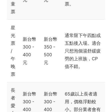
童
票。
票
星
光
通常限下午四點或
新台幣
新台幣
票
五點後入場。適合
300 -
350 -
/
只想泡個湯舒緩疲
400
500
午
勞的上班族，CP
元
元
晚
值不錯。
票
長
新台幣
新台幣
65歲以上長者適
者
300 -
300 -
用，價格浮動較
愛
400
400
小。部分業者會有