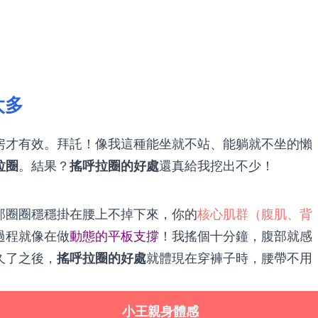
？
太多
房才有效。拜託！像我這種能坐就不站、能躺就不坐的懶
拉圈
。結果？
搖呼拉圈的好處
還真給我挖出不少！
那圈圈穩穩掛在腰上不掉下來，你的
核心肌群（腹肌、背
過程就像在做
動態的平板支撐
！我搖個十分鐘，腹部就感
久了之後，
搖呼拉圈的好處
就體現在穿褲子時，腰帶不用
小王親身體感