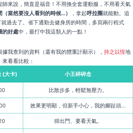
程師來說，簡直是福音！不用換全套運動服，不用看天氣
間（當然要沒人看到的時候…）
，拿起
呼拉圈
就能動。追
一下就過去了。省下通勤去健身房的時間，多寫兩行程式
圈的好處
中，最打中我這類人的一點！
根據我查到的資料（還有我的體重計顯示），
持之以恆
地
。來看看比較：
(大卡)
小王碎碎念
00
比散步多，輕鬆無壓力。
00
效果更明顯，但新手小心，我的腳趾頭...
20
得出門、要看天氣。