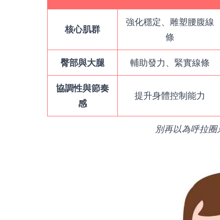
強化穩定、雕塑腰腹線
核心肌群
條
臀部與大腿
輔助發力、緊實線條
協調性與節奏
提升身體控制能力
感
別再以為呼拉圈