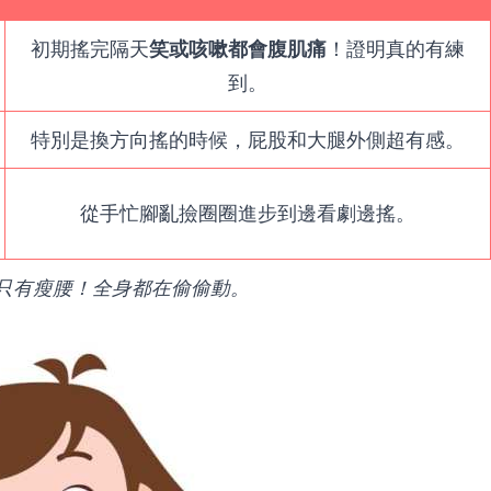
初期搖完隔天
笑或咳嗽都會腹肌痛
！證明真的有練
到。
特別是換方向搖的時候，屁股和大腿外側超有感。
從手忙腳亂撿圈圈進步到邊看劇邊搖。
只有瘦腰！全身都在偷偷動。