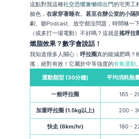
這點對我這種
社交恐懼兼懶得出門
的宅男工
臉色，
在家穿著睡衣、甚至在辦公室的小隔
劇、聽Podcast、放空都沒問題，時間咻
（或多打一場電動）不好嗎？這就是
搖呼拉
燃脂效果？數字會說話！
我知道很多人關心：
呼拉圈
真的能減肥嗎？
搖，絕對有效！它屬於中等強度的
有氧運動
運動類型 (30分鐘)
平均消耗熱量 
一般呼拉圈
165 - 2
加重呼拉圈 (1.5kg以上)
200 - 3
快走 (6km/hr)
180 - 2