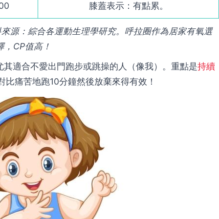
00
膝蓋表示：有點累。
料來源：綜合各運動生理學研究。呼拉圈作為居家有氧選
擇，CP值高！
尤其適合不愛出門跑步或跳操的人（像我）。重點是
持續
對比痛苦地跑10分鐘然後放棄來得有效！