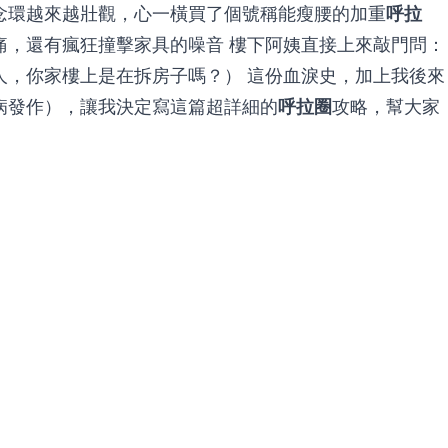
念環越來越壯觀，心一橫買了個號稱能瘦腰的加重
呼拉
痛，還有瘋狂撞擊家具的噪音 樓下阿姨直接上來敲門問：
人，你家樓上是在拆房子嗎？） 這份血淚史，加上我後來
病發作），讓我決定寫這篇超詳細的
呼拉圈
攻略，幫大家