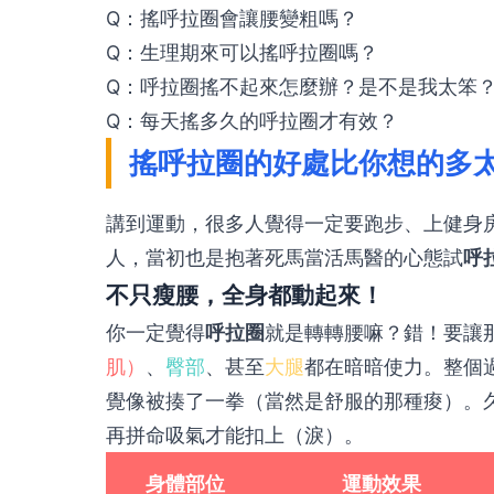
Q：搖呼拉圈會讓腰變粗嗎？
Q：生理期來可以搖呼拉圈嗎？
Q：呼拉圈搖不起來怎麼辦？是不是我太笨
Q：每天搖多久的呼拉圈才有效？
搖呼拉圈的好處比你想的多
講到運動，很多人覺得一定要跑步、上健身
人，當初也是抱著死馬當活馬醫的心態試
呼
不只瘦腰，全身都動起來！
你一定覺得
呼拉圈
就是轉轉腰嘛？錯！要讓
肌）
、
臀部
、甚至
大腿
都在暗暗使力。整個
覺像被揍了一拳（當然是舒服的那種痠）。
再拼命吸氣才能扣上（淚）。
身體部位
運動效果