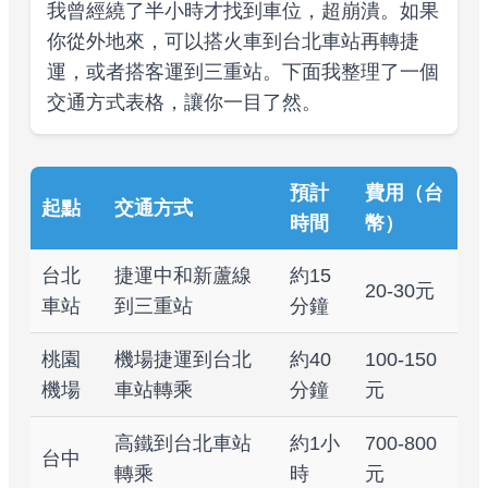
我曾經繞了半小時才找到車位，超崩潰。如果
你從外地來，可以搭火車到台北車站再轉捷
運，或者搭客運到三重站。下面我整理了一個
交通方式表格，讓你一目了然。
預計
費用（台
起點
交通方式
時間
幣）
台北
捷運中和新蘆線
約15
20-30元
車站
到三重站
分鐘
桃園
機場捷運到台北
約40
100-150
機場
車站轉乘
分鐘
元
高鐵到台北車站
約1小
700-800
台中
轉乘
時
元