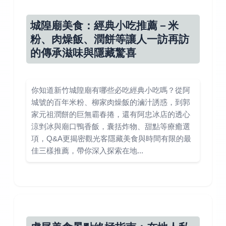
城隍廟美食：經典小吃推薦－米
粉、肉燥飯、潤餅等讓人一訪再訪
的傳承滋味與隱藏驚喜
你知道新竹城隍廟有哪些必吃經典小吃嗎？從阿
城號的百年米粉、柳家肉燥飯的滷汁誘惑，到郭
家元祖潤餅的巨無霸春捲，還有阿忠冰店的透心
涼剉冰與廟口鴨香飯，囊括炸物、甜點等療癒選
項，Q&A更揭密觀光客隱藏美食與時間有限的最
佳三樣推薦，帶你深入探索在地...