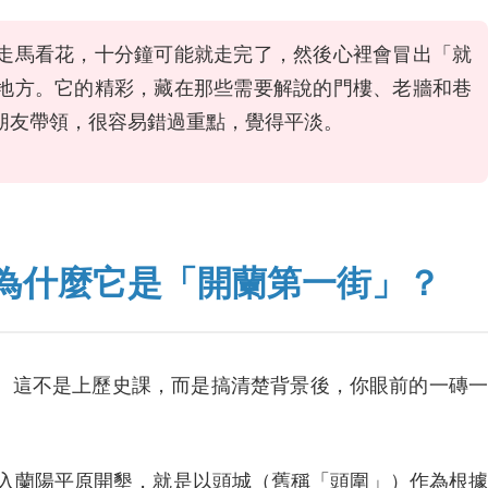
走馬看花，十分鐘可能就走完了，然後心裡會冒出「就
地方。它的精彩，藏在那些需要解說的門樓、老牆和巷
朋友帶領，很容易錯過重點，覺得平淡。
為什麼它是「開蘭第一街」？
。這不是上歷史課，而是搞清楚背景後，你眼前的一磚一
進入蘭陽平原開墾，就是以頭城（舊稱「頭圍」）作為根據