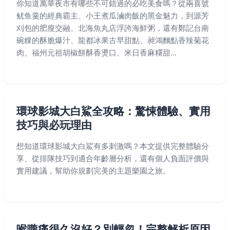
你知道萬華夜市有哪些不可錯過的必吃美食嗎？從兩喜號
鱿鱼羹的經典霸主、小王煮瓜滷肉飯的黑金魅力，到源芳
刈包的肥瘦交融、北海魚丸店浮誇海鮮粥，還有鄭記台南
碗粿的酥脆爆汁、龍都冰果古早甜點、昶鴻麵點香辣菊花
肉、福州元祖胡椒餅酥香燙口、米日香麻糬甜...
環球影城大白鯊全攻略：驚悚體驗、實用
技巧與必玩理由
想知道環球影城大白鯊有多刺激嗎？本文提供完整體驗分
享、從排隊技巧到適合年齡層分析，還有個人負面評價與
實用建議，幫助你規劃完美的主題樂園之旅。
喉嚨痛很久沒好？別輕忽！完整解析原因