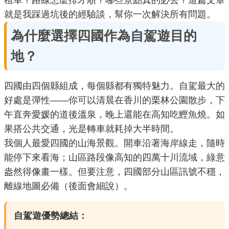
租車？路線怎麼排才順？哪些景點真的必去？這篇文章
就是我踩過坑後的經驗談，幫你一次解決所有問題。
為什麼選擇四國作為自駕遊目的
地？
四國由四個縣組成，每個縣都有獨特魅力。自駕最大的
好處是彈性——你可以清晨在香川的栗林公園散步，下
午直奔愛媛的道後溫泉，晚上還能在高知吃鰹魚燒。如
果搭公共交通，光是轉車就耗掉大半時間。
我個人最愛四國的山海景觀。開車沿著海岸線走，隨時
能停下來看海；山區路段像高知的四萬十川流域，綠意
盎然得像畫一樣。但要注意，四國部分山區訊號不穩，
離線地圖必備（後面會細說）。
自駕遊優勢總結：