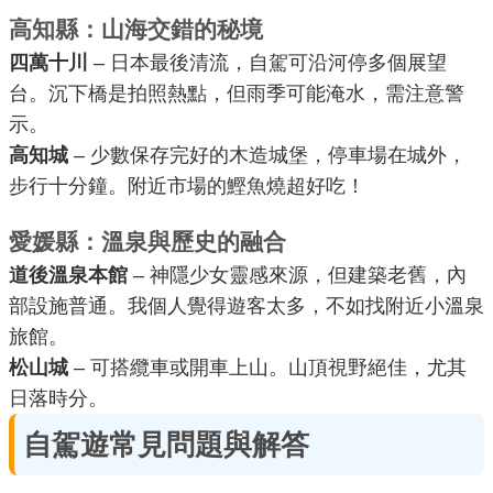
高知縣：山海交錯的秘境
四萬十川
– 日本最後清流，自駕可沿河停多個展望
台。沉下橋是拍照熱點，但雨季可能淹水，需注意警
示。
高知城
– 少數保存完好的木造城堡，停車場在城外，
步行十分鐘。附近市場的鰹魚燒超好吃！
愛媛縣：溫泉與歷史的融合
道後溫泉本館
– 神隱少女靈感來源，但建築老舊，內
部設施普通。我個人覺得遊客太多，不如找附近小溫泉
旅館。
松山城
– 可搭纜車或開車上山。山頂視野絕佳，尤其
日落時分。
自駕遊常見問題與解答