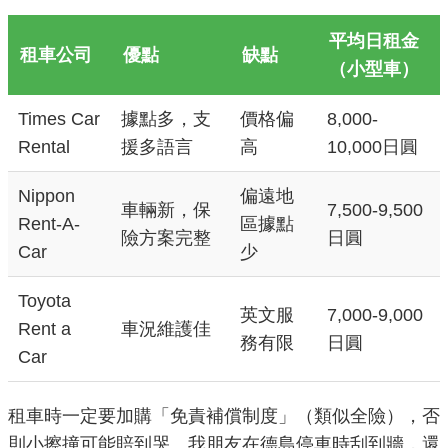
平均日租金
租車公司
優點
缺點
（小型車）
Times Car
據點多，支
價格偏
8,000-
Rental
援多語言
高
10,000日圓
Nippon
偏遠地
車輛新，保
7,500-9,500
Rent-A-
區據點
險方案完整
日圓
Car
少
Toyota
英文服
7,000-9,000
Rent a
車況維護佳
務有限
日圓
Car
租車時一定要加購「免責補償制度」（類似全險），否
則小擦撞可能賠到哭。我朋友在德島停車時刮到牆，還