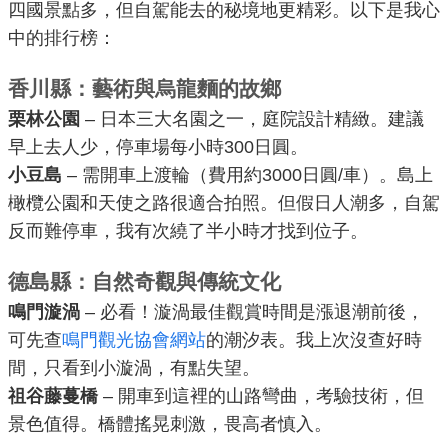
四國景點多，但自駕能去的秘境地更精彩。以下是我心
中的排行榜：
香川縣：藝術與烏龍麵的故鄉
栗林公園
– 日本三大名園之一，庭院設計精緻。建議
早上去人少，停車場每小時300日圓。
小豆島
– 需開車上渡輪（費用約3000日圓/車）。島上
橄欖公園和天使之路很適合拍照。但假日人潮多，自駕
反而難停車，我有次繞了半小時才找到位子。
德島縣：自然奇觀與傳統文化
鳴門漩渦
– 必看！漩渦最佳觀賞時間是漲退潮前後，
可先查
鳴門觀光協會網站
的潮汐表。我上次沒查好時
間，只看到小漩渦，有點失望。
祖谷藤蔓橋
– 開車到這裡的山路彎曲，考驗技術，但
景色值得。橋體搖晃刺激，畏高者慎入。