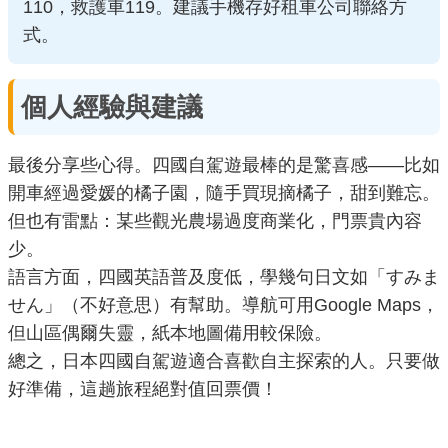
110，救護車119。建議手機存好租車公司聯絡方
式。
個人經驗與建議
最後分享些心得。四國自駕遊最棒的是驚喜感——比如
開車經過愛媛的橘子園，隨手買現摘橘子，甜到難忘。
但也有雷點：某些觀光農場過度商業化，門票貴內容
少。
語言方面，四國英語普及度低，學幾句日文如「すみま
せん」（不好意思）有幫助。導航可用Google Maps，
但山區偶爾失靈，紙本地圖備用較保險。
總之，日本四國自駕遊適合喜歡自主探索的人。只要做
好準備，這趟旅程絕對值回票價！