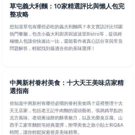
草屯義大利麵：10家精選評比與懶人包完
整攻略
想知道草屯有哪些必吃的義大利麵嗎？本文實訪評比10家
熱門餐廳，包含小義大利廚房與波波里Bistro等，提供終
極懶人包讓你快速比一比，還能看作者真心話分享與常見
問題解答，輕鬆找到最適合你的美味選擇！
中興新村眷村美食：十大天王美味店家精
選指南
你知道中興新村有哪些必嚐的眷村美食嗎？這裡整理十大
天王店家，包括老王記牛肉麵的湯頭藝術、張媽媽早點的
北方風味、老胡蔥油餅的酥香魅力，以及光榮臭豆腐、山
西手工家常麵館等經典選擇，附帶美食之旅小貼士和Q&A
時間，讓你輕鬆探索巷弄美味精華。