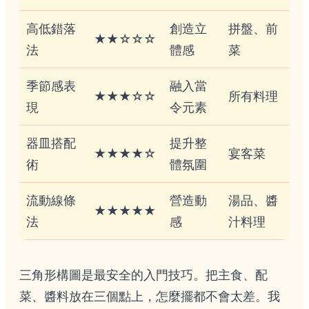
高低錯落
創造立
拼盤、前
★★☆☆☆
法
體感
菜
季節感表
融入當
★★★☆☆
所有料理
現
令元素
器皿搭配
提升整
★★★★☆
宴客菜
術
體氛圍
流動線條
營造動
湯品、醬
★★★★★
法
感
汁料理
三角形構圖是最安全的入門技巧。把主食、配
菜、醬料放在三個點上，怎麼擺都不會太差。我