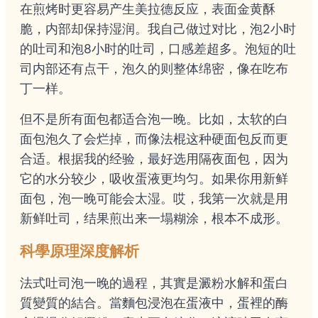
在煎烤时更容易产生美拉德反应，表面金黄酥
脆，内部却保持湿润。我自己做过对比，泡2小时
的吐司和泡8小时的吐司，口感差超多。泡短的吐
司内部还有点干，泡久的则整体绵密，像在吃布
丁一样。
但不是所有面包都适合泡一晚。比如，太软的白
面包泡久了会烂掉，而像法棍这种硬面包反而更
合适。根据我的经验，最好选用隔夜面包，因为
它的水分较少，吸收蛋液更均匀。如果你用新鲜
面包，泡一晚可能会太湿。哎，我第一次就是用
新鲜吐司，结果煎出来一塌糊涂，根本不成形。
科學原理深度解析
法式吐司泡一晚的過程，其實是澱粉水解和蛋白
質變質的結合。當麵包浸泡在蛋液中，蛋裡的酶