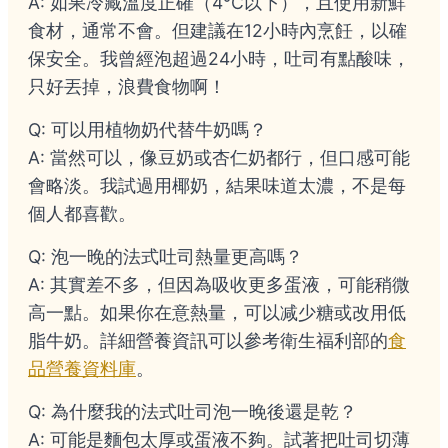
A: 如果冷藏溫度正確（4°C以下），且使用新鮮
食材，通常不會。但建議在12小時內烹飪，以確
保安全。我曾經泡超過24小時，吐司有點酸味，
只好丟掉，浪費食物啊！
Q: 可以用植物奶代替牛奶嗎？
A: 當然可以，像豆奶或杏仁奶都行，但口感可能
會略淡。我試過用椰奶，結果味道太濃，不是每
個人都喜歡。
Q: 泡一晚的法式吐司熱量更高嗎？
A: 其實差不多，但因為吸收更多蛋液，可能稍微
高一點。如果你在意熱量，可以减少糖或改用低
脂牛奶。詳細營養資訊可以參考衛生福利部的
食
品營養資料庫
。
Q: 為什麼我的法式吐司泡一晚後還是乾？
A: 可能是麵包太厚或蛋液不夠。試著把吐司切薄