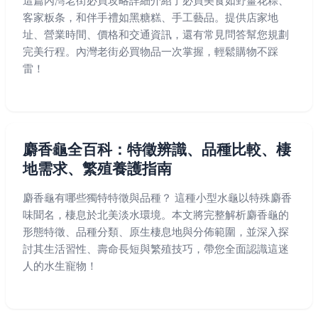
這篇內灣老街必買攻略詳細介紹了必買美食如野薑花粽、
客家粄条，和伴手禮如黑糖糕、手工藝品。提供店家地
址、營業時間、價格和交通資訊，還有常見問答幫您規劃
完美行程。內灣老街必買物品一次掌握，輕鬆購物不踩
雷！
麝香龜全百科：特徵辨識、品種比較、棲
地需求、繁殖養護指南
麝香龜有哪些獨特特徵與品種？ 這種小型水龜以特殊麝香
味聞名，棲息於北美淡水環境。本文將完整解析麝香龜的
形態特徵、品種分類、原生棲息地與分佈範圍，並深入探
討其生活習性、壽命長短與繁殖技巧，帶您全面認識這迷
人的水生寵物！