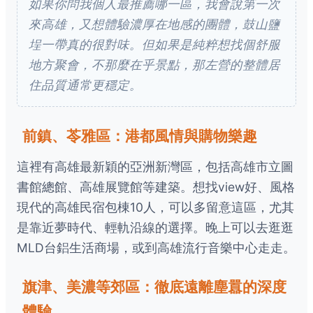
如果你問我個人最推薦哪一區，我會說第一次
來高雄，又想體驗濃厚在地感的團體，鼓山鹽
埕一帶真的很對味。但如果是純粹想找個舒服
地方聚會，不那麼在乎景點，那左營的整體居
住品質通常更穩定。
前鎮、苓雅區：港都風情與購物樂趣
這裡有高雄最新穎的亞洲新灣區，包括高雄市立圖
書館總館、高雄展覽館等建築。想找view好、風格
現代的高雄民宿包棟10人，可以多留意這區，尤其
是靠近夢時代、輕軌沿線的選擇。晚上可以去逛逛
MLD台鋁生活商場，或到高雄流行音樂中心走走。
旗津、美濃等郊區：徹底遠離塵囂的深度
體驗