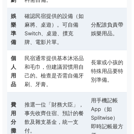
娛
確認民宿提供的設備（如
樂
麻將、桌遊）。可自備
分配誰負責帶
準
Switch、桌遊、撲克
娛樂用品。
備
牌、電影片單。
個
民宿通常提供基本沐浴品
長輩或小孩的
人
和毛巾，但建議習慣用自
特殊用品要特
用
己的。檢查是否需自備牙
別準備。
品
刷、牙膏。
用手機記帳
費
推選一位「財務大臣」，
App（如
用
事先收齊住宿、預計的餐
Splitwise）
分
飲及雜支基金，統一支
即時記帳最方
攤
付。