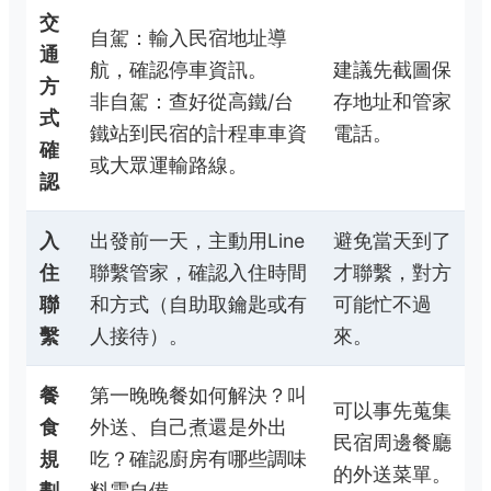
交
自駕：輸入民宿地址導
通
航，確認停車資訊。
建議先截圖保
方
非自駕：查好從高鐵/台
存地址和管家
式
鐵站到民宿的計程車車資
電話。
確
或大眾運輸路線。
認
入
出發前一天，主動用Line
避免當天到了
住
聯繫管家，確認入住時間
才聯繫，對方
聯
和方式（自助取鑰匙或有
可能忙不過
繫
人接待）。
來。
餐
第一晚晚餐如何解決？叫
可以事先蒐集
食
外送、自己煮還是外出
民宿周邊餐廳
規
吃？確認廚房有哪些調味
的外送菜單。
劃
料需自備。