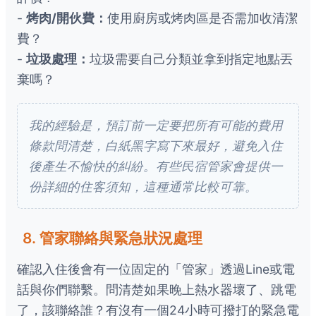
-
烤肉/開伙費：
使用廚房或烤肉區是否需加收清潔
費？
-
垃圾處理：
垃圾需要自己分類並拿到指定地點丟
棄嗎？
我的經驗是，預訂前一定要把所有可能的費用
條款問清楚，白紙黑字寫下來最好，避免入住
後產生不愉快的糾紛。有些民宿管家會提供一
份詳細的住客須知，這種通常比較可靠。
8. 管家聯絡與緊急狀況處理
確認入住後會有一位固定的「管家」透過Line或電
話與你們聯繫。問清楚如果晚上熱水器壞了、跳電
了，該聯絡誰？有沒有一個24小時可撥打的緊急電