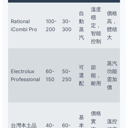
溫度
專
自
價格
穩
業
Rational
100-
30-
動
高，
定，
麵
iCombi Pro
200
300
蒸
體積
智能
包
汽
大
控制
店
中
蒸汽
小
可
節
Electrolux
60-
50-
功能
型
選
能，
Professional
150
250
需加
烘
配
耐用
價
焙
坊
家
價格
基
庭
實
溫控
台灣本土品
40-
60-
本
進