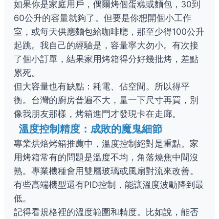
如果你是家庭用戶，偶爾烤個蛋糕或麵包，30到
60公升的容量就夠了。但要是你想開個小工作
室，或每天供應麵包給咖啡廳，那至少得100公升
起跳。我自己的經驗是，容量寧大勿小。有次接
了個小訂單，結果家用烤箱得分好幾批烤，差點
累死。
但大容量也有缺點：耗電、佔空間。所以得平
衡。台灣的廚房普遍不大，量一下尺寸再買，別
像我朋友那樣，烤箱進門才發現卡在走廊。
溫度控制精度：成敗的魔鬼細節
專業烘焙烤箱推薦中，溫度控制絕對是重點。家
用烤箱常有的問題是溫度不均，角落燒焦中間沒
熟。專業機種會用雙層玻璃或風扇對流來改善。
有些高端機型還有PID控制，能讓溫度波動降到最
低。
記得看規格裡的溫度範圍和精度。比如說，能否