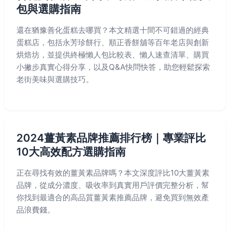
包與選購指南
還在猶豫善化蛋糕去哪買？本文精選十間不可錯過的經典
蛋糕店，包括永芳珍餅行、順正香餅舖等百年老店與創新
烘焙坊，並提供終極懶人包比較表、懶人速查清單、購買
小撇步真實心得分享，以及Q&A快問快答，助您輕鬆探索
老街美味與選購技巧。
2024薑黃素品牌推薦排行榜｜專業評比
10大高效配方選購指南
正在尋找有效的薑黃素品牌嗎？本文深度評比10大薑黃素
品牌，從成分濃度、吸收率到真實用戶評價完整分析，幫
你找到最適合的高品質薑黃素推薦品牌，避免買到無效產
品浪費錢。