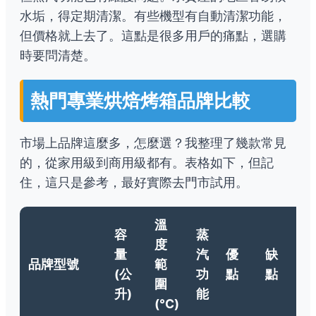
水垢，得定期清潔。有些機型有自動清潔功能，
但價格就上去了。這點是很多用戶的痛點，選購
時要問清楚。
熱門專業烘焙烤箱品牌比較
市場上品牌這麼多，怎麼選？我整理了幾款常見
的，從家用級到商用級都有。表格如下，但記
住，這只是參考，最好實際去門市試用。
溫
容
蒸
度
量
汽
優
缺
品牌型號
範
(公
功
點
點
圍
升)
能
(°C)