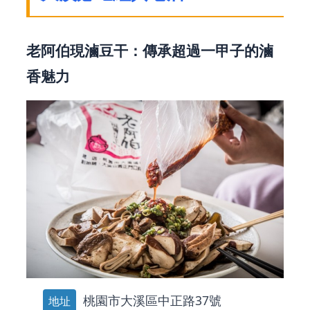
老阿伯現滷豆干：傳承超過一甲子的滷
香魅力
桃園市大溪區中正路37號
地址