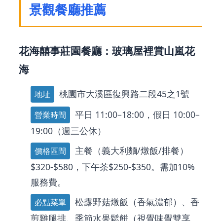
景觀餐廳推薦
花海囍事莊園餐廳：玻璃屋裡賞山嵐花
海
桃園市大溪區復興路二段45之1號
地址
平日 11:00–18:00，假日 10:00–
營業時間
19:00（週三公休）
主餐（義大利麵/燉飯/排餐）
價格區間
$320-$580，下午茶$250-$350。需加10%
服務費。
松露野菇燉飯（香氣濃郁）、香
必點菜單
煎雞腿排、季節水果鬆餅（視覺味覺雙享