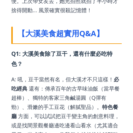
便。上次帶女友去，她光拍照就拍了半小時才
捨得開動... 風景確實很殺記憶體！
【大溪美食超實用Q&A】
Q1: 大溪美食除了豆干，還有什麼必吃特
色？
A: 吼，豆干當然有名，但大溪才不只這樣！
必
吃經典
還有：傳承百年的古早味油飯（當早餐
超棒）、獨特的客家三角鹹湯圓（Q彈有
勁）、滑嫩的手工豆花（解膩聖品）。
特色餐
廳
方面，可以試試把豆干變主角的創意料理，
或是找間景觀餐廳邊吃邊看山看水（尤其適合