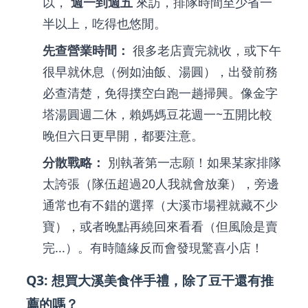
以，
週一到週五
來訪，排隊時間至少省一
半以上，吃得也悠閒。
先查營業時間：
很多老店賣完就收，或下午
很早就休息（例如油飯、湯圓），出發前務
必查清楚，免得撲空白跑一趟掃興。像金字
塔湯圓週二休，賴媽媽豆花週一~五開比較
晚但六日更早開，都要注意。
分散戰略：
別執著第一志願！如果某家排隊
太誇張（隊伍超過20人我就會放棄），旁邊
通常也有不錯的選擇（大溪市場裡就藏不少
寶），或者晚點再繞回來看看（但風險是賣
完...）。有時隨緣反而會發現驚喜小店！
Q3: 想買大溪美食伴手禮，除了豆干還有推
薦的嗎？