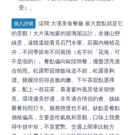
受）。
這間
大溪美食餐廳
最大賣點就是它
個人評價
的景觀！大片落地窗的玻璃屋設計，坐擁山巒
綠意，遠眺還能看見石門水庫。莊園內種植花
卉，不同季節有不同風情（名字叫「花海」可
不是假的）。餐點偏向歐陸簡餐，擺盤漂亮適
合拍照。松露野菇燉飯味道不錯，松露香夠
濃。雞腿排煎得皮脆肉嫩。下午茶甜點選擇
多，配上一壺花茶，看著窗外風景發呆很愜
意。環境優美舒適，非常適合情侶約會、姊妹
聚餐拍照打卡。服務態度也不錯。缺點是餐點
價格偏高，主要是吃氣氛和景觀，口味上我覺
得中規中矩，不算驚艷。交通上開車比較方