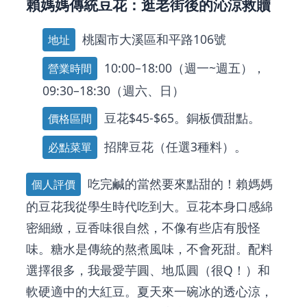
賴媽媽傳統豆花：逛老街後的沁涼救贖
桃園市大溪區和平路106號
地址
10:00–18:00（週一~週五），
營業時間
09:30–18:30（週六、日）
豆花$45-$65。銅板價甜點。
價格區間
招牌豆花（任選3種料）。
必點菜單
吃完鹹的當然要來點甜的！賴媽媽
個人評價
的豆花我從學生時代吃到大。豆花本身口感綿
密細緻，豆香味很自然，不像有些店有股怪
味。糖水是傳統的熬煮風味，不會死甜。配料
選擇很多，我最愛芋圓、地瓜圓（很Q！）和
軟硬適中的大紅豆。夏天來一碗冰的透心涼，