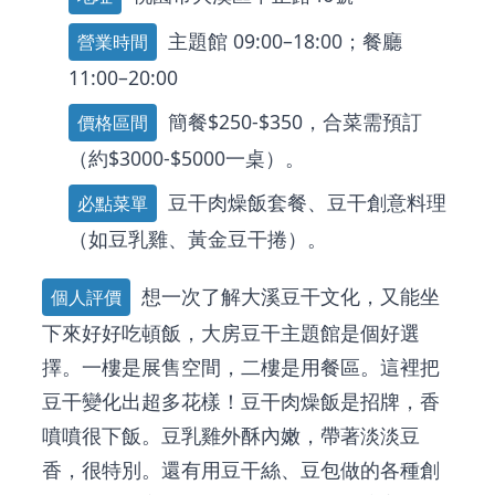
主題館 09:00–18:00；餐廳
營業時間
11:00–20:00
簡餐$250-$350，合菜需預訂
價格區間
（約$3000-$5000一桌）。
豆干肉燥飯套餐、豆干創意料理
必點菜單
（如豆乳雞、黃金豆干捲）。
想一次了解大溪豆干文化，又能坐
個人評價
下來好好吃頓飯，大房豆干主題館是個好選
擇。一樓是展售空間，二樓是用餐區。這裡把
豆干變化出超多花樣！豆干肉燥飯是招牌，香
噴噴很下飯。豆乳雞外酥內嫩，帶著淡淡豆
香，很特別。還有用豆干絲、豆包做的各種創