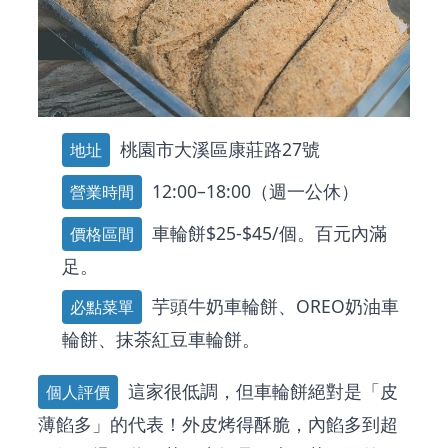
桃園市大溪區康莊路27號
地址
12:00–18:00（週一公休）
營業時間
車輪餅$25-$45/個。百元內滿
價格區間
足。
芋頭牛奶車輪餅、OREO奶油車
必點菜單
輪餅、抹茶紅豆車輪餅。
這家很低調，但車輪餅絕對是「皮
個人評價
薄餡多」的代表！外皮烤得酥脆，內餡多到超