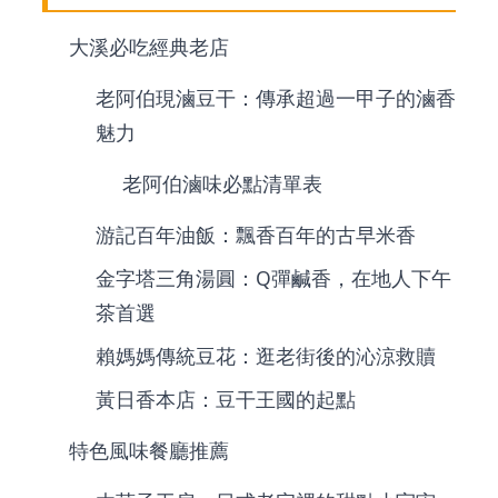
大溪必吃經典老店
老阿伯現滷豆干：傳承超過一甲子的滷香
魅力
老阿伯滷味必點清單表
游記百年油飯：飄香百年的古早米香
金字塔三角湯圓：Q彈鹹香，在地人下午
茶首選
賴媽媽傳統豆花：逛老街後的沁涼救贖
黃日香本店：豆干王國的起點
特色風味餐廳推薦