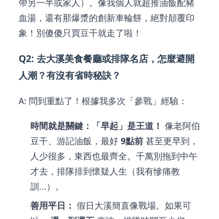
帶另一半或家人）。像我個人就超推油飯配豬
血湯，還有那爆漿的創新車輪餅，絕對顛覆印
象！別傻傻只買豆干就走了啦！
Q2: 去大溪美食餐廳或排隊名店，怎麼避開
人潮？有沒有省時秘訣？
A: 問到重點了！根據我多次「參戰」經驗：
時間就是關鍵：「早起」是王道！
像老阿伯
豆干、游記油飯，最好
9點前
甚至更早到，
人少很多，東西也最齊全。千萬別拖到中午
才去，排隊排到懷疑人生（我有慘痛教
訓...）。
善用平日：
假日大溪簡直像戰場。如果可