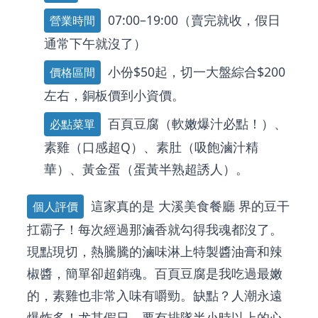
07:00–19:00（賣完就收，假日
營業時間
通常下午就沒了）
小份$50起，切一大盤綜合$200
價格區間
左右，銅板價到小資價。
百頁豆腐（軟嫩爆汁必點！）、
必點菜單
素雞（口感超Q）、素肚（吸飽滷汁精
華）、黃金蛋（蛋黃半熟超誘人）。
這家真的是
大溪美食餐廳
界的豆干
個人評價
扛霸子！每次經過那滷香就勾得我魂都沒了。
現點現切，熱騰騰的滷味淋上特製醬油膏和辣
椒醬，簡單卻超銷魂。百頁豆腐是我吃過最嫩
的，素雞也非常入味有嚼勁。缺點？人潮永遠
爆炸多！尤其假日，要有排隊半小時以上的心