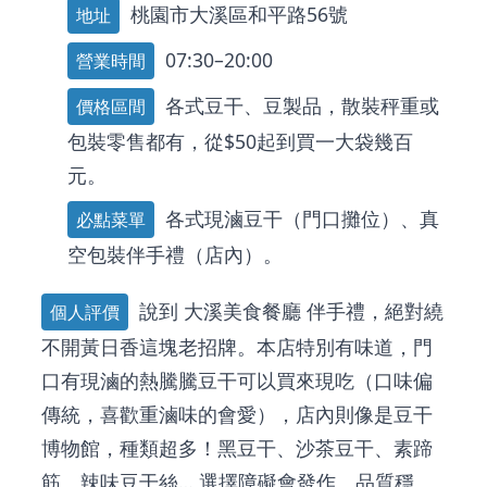
桃園市大溪區和平路56號
地址
07:30–20:00
營業時間
各式豆干、豆製品，散裝秤重或
價格區間
包裝零售都有，從$50起到買一大袋幾百
元。
各式現滷豆干（門口攤位）、真
必點菜單
空包裝伴手禮（店內）。
說到
大溪美食餐廳
伴手禮，絕對繞
個人評價
不開黃日香這塊老招牌。本店特別有味道，門
口有現滷的熱騰騰豆干可以買來現吃（口味偏
傳統，喜歡重滷味的會愛），店內則像是豆干
博物館，種類超多！黑豆干、沙茶豆干、素蹄
筋、辣味豆干絲… 選擇障礙會發作。品質穩