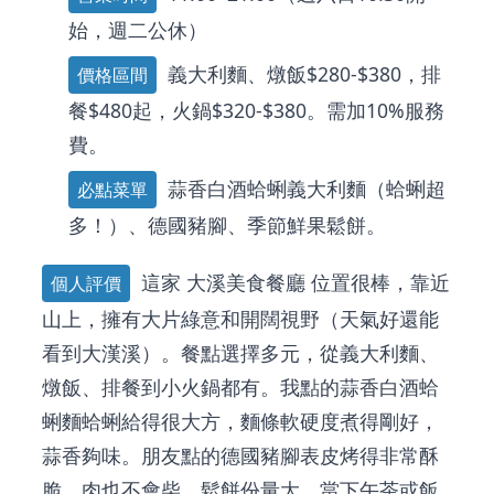
始，週二公休）
義大利麵、燉飯$280-$380，排
價格區間
餐$480起，火鍋$320-$380。需加10%服務
費。
蒜香白酒蛤蜊義大利麵（蛤蜊超
必點菜單
多！）、德國豬腳、季節鮮果鬆餅。
這家
大溪美食餐廳
位置很棒，靠近
個人評價
山上，擁有大片綠意和開闊視野（天氣好還能
看到大漢溪）。餐點選擇多元，從義大利麵、
燉飯、排餐到小火鍋都有。我點的蒜香白酒蛤
蜊麵蛤蜊給得很大方，麵條軟硬度煮得剛好，
蒜香夠味。朋友點的德國豬腳表皮烤得非常酥
脆，肉也不會柴。鬆餅份量大，當下午茶或飯