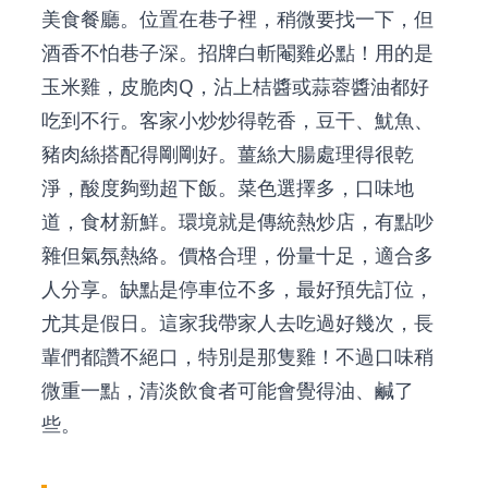
美食餐廳
。位置在巷子裡，稍微要找一下，但
酒香不怕巷子深。招牌白斬閹雞必點！用的是
玉米雞，皮脆肉Q，沾上桔醬或蒜蓉醬油都好
吃到不行。客家小炒炒得乾香，豆干、魷魚、
豬肉絲搭配得剛剛好。薑絲大腸處理得很乾
淨，酸度夠勁超下飯。菜色選擇多，口味地
道，食材新鮮。環境就是傳統熱炒店，有點吵
雜但氣氛熱絡。價格合理，份量十足，適合多
人分享。缺點是停車位不多，最好預先訂位，
尤其是假日。這家我帶家人去吃過好幾次，長
輩們都讚不絕口，特別是那隻雞！不過口味稍
微重一點，清淡飲食者可能會覺得油、鹹了
些。