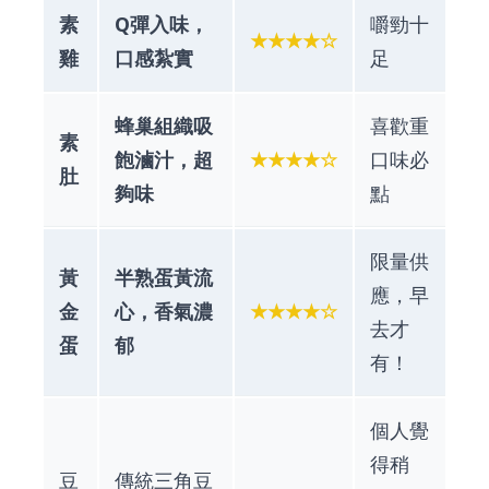
素
Q彈入味，
嚼勁十
★★★★☆
雞
口感紮實
足
蜂巢組織吸
喜歡重
素
飽滷汁，超
★★★★☆
口味必
肚
夠味
點
限量供
黃
半熟蛋黃流
應，早
金
心，香氣濃
★★★★☆
去才
蛋
郁
有！
個人覺
得稍
豆
傳統三角豆