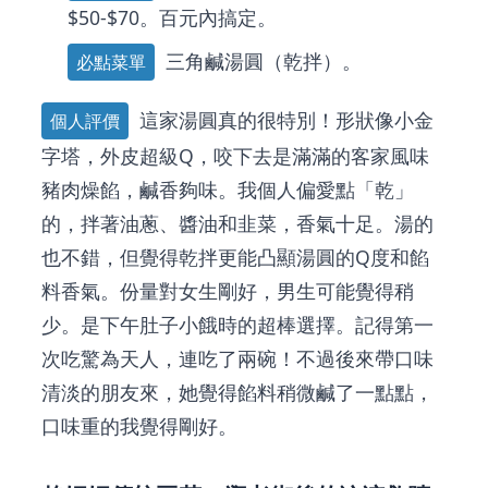
$50-$70。百元內搞定。
三角鹹湯圓（乾拌）。
必點菜單
這家湯圓真的很特別！形狀像小金
個人評價
字塔，外皮超級Q，咬下去是滿滿的客家風味
豬肉燥餡，鹹香夠味。我個人偏愛點「乾」
的，拌著油蔥、醬油和韭菜，香氣十足。湯的
也不錯，但覺得乾拌更能凸顯湯圓的Q度和餡
料香氣。份量對女生剛好，男生可能覺得稍
少。是下午肚子小餓時的超棒選擇。記得第一
次吃驚為天人，連吃了兩碗！不過後來帶口味
清淡的朋友來，她覺得餡料稍微鹹了一點點，
口味重的我覺得剛好。