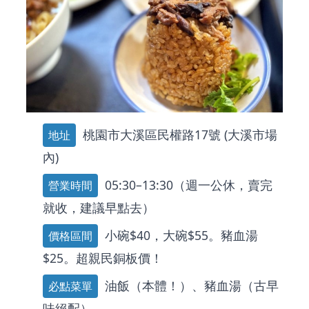
桃園市大溪區民權路17號 (大溪市場
地址
內)
05:30–13:30（週一公休，賣完
營業時間
就收，建議早點去）
小碗$40，大碗$55。豬血湯
價格區間
$25。超親民銅板價！
油飯（本體！）、豬血湯（古早
必點菜單
味絕配）。