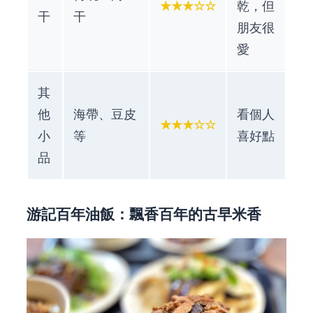
★★★☆☆
乾，但
干
干
朋友很
愛
其
他
海帶、豆皮
看個人
★★★☆☆
小
等
喜好點
品
游記百年油飯：飄香百年的古早米香