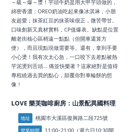
～級～爆～漿！芋頭牛奶是用大甲芋頭做的，
綿密香濃；OREO奶油吃起來像冰淇淋，小朋
友超愛；抹茶紅豆的抹茶味很正，微苦帶甘。
口味創新又真材實料，CP值爆表。缺點是位置
離老街核心區稍遠一點點（但開車還算方
便），而且現點現做需要等。還有，拿到手要
小心燙！我有次太心急，一口咬下去差點被熱
芋泥燙到舌頭... 痛並快樂著？這家絕對是值得
專程繞過去買的點心，顛覆你對車輪餅的想
像！
LOVE 樂芙咖啡廚房：山景配異國料理
桃園市大溪區復興路二段725號
地址
11:00–21:00（週六日10:30開
營業時間