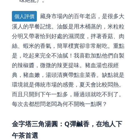
藏身市場內的百年老店，是很多大
個人評價
溪人的早餐記憶。油飯是用木桶蒸的，米粒粒
分明又帶著恰到好處的濕潤度，拌著香菇、肉
絲、蝦米的香氣，簡單樸實卻非常耐吃。重點
是，吃起來完全不油膩！我喜歡加點他們自製
的辣椒醬，微微的辣更提味。豬血湯也很經
典，豬血嫩，湯頭清爽帶點韭菜香。缺點就是
環境就是傳統市場的感覺，夏天會比較悶熱。
而且只開到下午一點多，睡過頭就吃不到了。
每次去都想問老闆為何不開晚一點啊？
金字塔三角湯圓：Q彈鹹香，在地人下
午茶首選