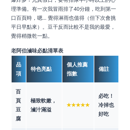
理準備。有一次我冒雨排了40分鐘，吃到第一
口百頁時，嗯… 覺得淋雨也值得（但下次會挑
平日早點來）。豆干反而比較不是我的最愛，
覺得稍微乾一點。
老阿伯滷味必點清單表
品
個人推薦
特色亮點
備註
項
指數
百
必吃！
頁
極致軟嫩，
★★★★★
冷掉也
豆
滷汁滿溢
好吃
腐