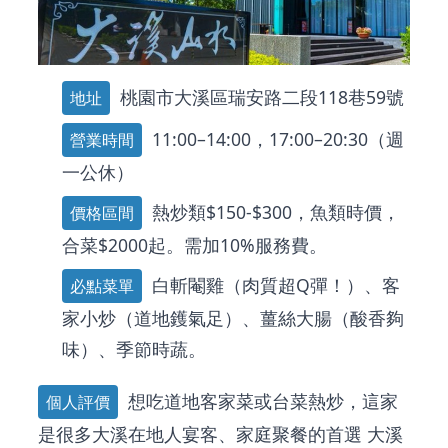
桃園市大溪區瑞安路二段118巷59號
地址
11:00–14:00，17:00–20:30（週
營業時間
一公休）
熱炒類$150-$300，魚類時價，
價格區間
合菜$2000起。需加10%服務費。
白斬閹雞（肉質超Q彈！）、客
必點菜單
家小炒（道地鑊氣足）、薑絲大腸（酸香夠
味）、季節時蔬。
想吃道地客家菜或台菜熱炒，這家
個人評價
是很多大溪在地人宴客、家庭聚餐的首選
大溪