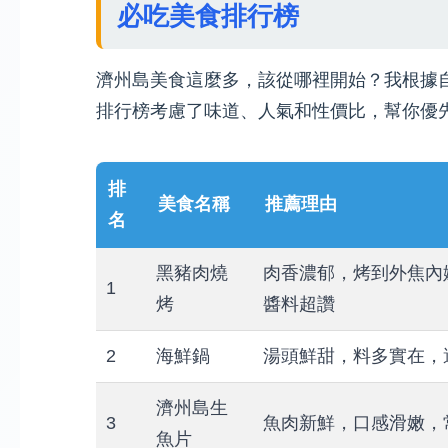
必吃美食排行榜
濟州島美食這麼多，該從哪裡開始？我根據
排行榜考慮了味道、人氣和性價比，幫你優
排
美食名稱
推薦理由
名
黑豬肉燒
肉香濃郁，烤到外焦內
1
烤
醬料超讚
2
海鮮鍋
湯頭鮮甜，料多實在，
濟州島生
3
魚肉新鮮，口感滑嫩，
魚片