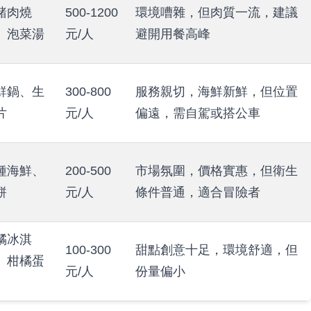
豬肉燒
500-1200
環境嘈雜，但肉質一流，建議
、泡菜湯
元/人
避開用餐高峰
鮮鍋、生
300-800
服務親切，海鮮新鮮，但位置
片
元/人
偏遠，需自駕或搭公車
種海鮮、
200-500
市場氛圍，價格實惠，但衛生
餅
元/人
條件普通，適合冒險者
橘冰淇
100-300
甜點創意十足，環境舒適，但
、柑橘蛋
元/人
份量偏小