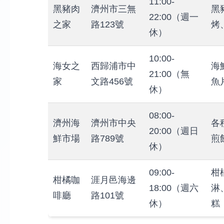
11:00-
黑豬肉
濟州市三無
黑
22:00（週一
之家
路123號
烤
休）
10:00-
海女之
西歸浦市中
海
21:00（無
家
文路456號
魚
休）
08:00-
濟州海
濟州市中央
各
20:00（週日
鮮市場
路789號
煎
休）
09:00-
柑
柑橘咖
涯月邑海邊
18:00（週六
淋
啡廳
路101號
休）
糕