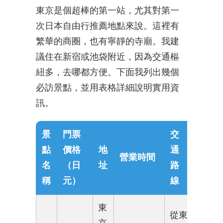
東京是個超棒的第一站，尤其對第一
次日本自由行推薦地點來說。這裡有
繁華的商圈，也有寧靜的寺廟。我建
議住在新宿或池袋附近，因為交通樞
紐多，去哪都方便。下面我列出幾個
必訪景點，並用表格詳細說明實用資
訊。
景
門票
交
點
價格
地
通
營業時間
名
（日
址
路
稱
元）
線
東
從東