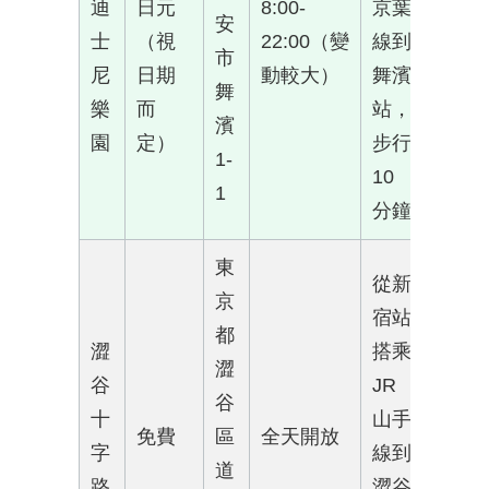
迪
日元
8:00-
京葉
安
士
（視
22:00（變
線到
市
尼
日期
動較大）
舞濱
舞
樂
而
站，
濱
園
定）
步行
1-
10
1
分鐘
東
從新
京
宿站
都
澀
搭乘
澀
谷
JR
谷
十
山手
免費
區
全天開放
字
線到
道
路
澀谷