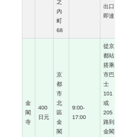
之
出口
內
即達
町
68
從京
都站
搭乘
京
市巴
都
士
市
101
金
北
或
400
9:00-
閣
區
205
日元
17:00
寺
金
路到
閣
金閣