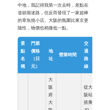
中地，我記得我第一次去時，差點在
道頓堀迷路，但反而發現了一家超棒
的章魚燒小店。大阪的氛圍比東京更
隨性，物價也稍微低一點。
景
門票
交
點
價格
地
通
營業時間
名
（日
址
路
稱
元）
線
大
阪
從大
府
阪站
大
搭乘