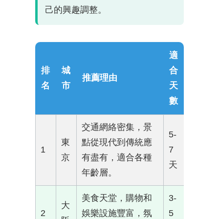
己的興趣調整。
適
排
城
合
推薦理由
名
市
天
數
交通網絡密集，景
5-
東
點從現代到傳統應
1
7
京
有盡有，適合各種
天
年齡層。
美食天堂，購物和
3-
大
2
娛樂設施豐富，氛
5