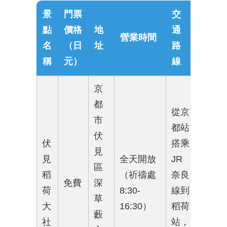
景
門票
交
點
價格
地
通
營業時間
名
（日
址
路
稱
元）
線
京
都
從京
市
都站
伏
伏
搭乘
見
見
全天開放
JR
區
稻
（祈禱處
奈良
免費
深
荷
8:30-
線到
草
大
16:30）
稻荷
藪
社
站，