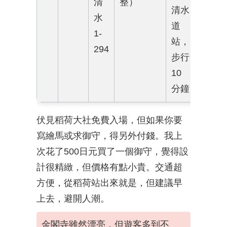
清
整）
清水
水
道
1-
站，
294
步行
10
分鐘
伏見稻荷大社免費入場，但如果你要
寫繪馬或求御守，得另外付錢。我上
次花了500日元買了一個御守，覺得設
計很精緻，但價格有點小貴。交通超
方便，從稻荷站出來就是，但建議早
上去，避開人潮。
金閣寺雖然漂亮，但遊客多到不