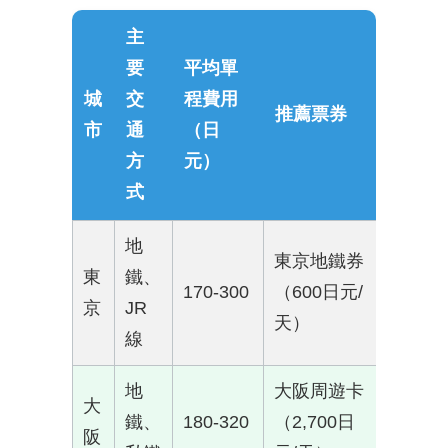
主
要
平均單
城
交
程費用
推薦票券
市
通
（日
方
元）
式
地
東京地鐵券
東
鐵、
170-300
（600日元/
京
JR
天）
線
地
大阪周遊卡
大
鐵、
180-320
（2,700日
阪