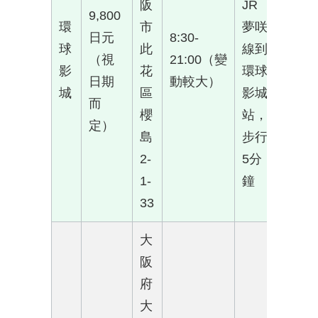
阪
JR
9,800
環
市
夢咲
日元
8:30-
球
此
線到
（視
21:00（變
影
花
環球
日期
動較大）
城
區
影城
而
櫻
站，
定）
島
步行
2-
5分
1-
鐘
33
大
阪
府
大