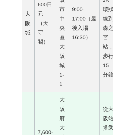
阪
JR
600日
市
9:00-
環狀
大
元
中
17:00（最
線到
阪
（天
央
後入場
森之
城
守
區
16:30）
宮
閣）
大
站，
阪
步行
城
15
1-
分鐘
1
大
阪
從大
府
阪站
大
搭乘
7,600-