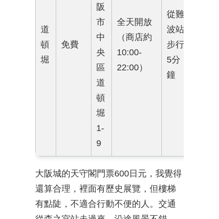
阪
從難
市
全天開放
道
波站
中
（商店約
頓
免費
步行
央
10:00-
堀
5分
區
22:00）
鐘
道
頓
堀
1-
9
大阪城的天守閣門票600日元，我覺得
還算合理，裡面有歷史展覽，但樓梯
有點陡，不適合行動不便的人。交通