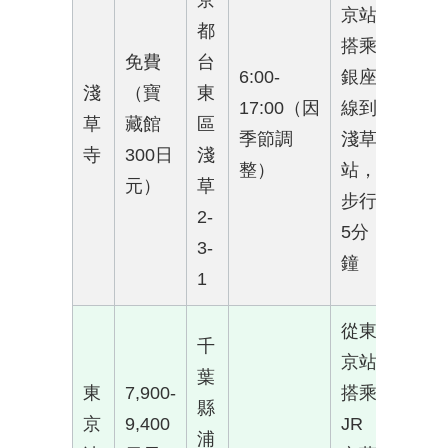
京
京站
都
搭乘
免費
台
6:00-
銀座
淺
（寶
東
17:00（因
線到
草
藏館
區
季節調
淺草
寺
300日
淺
整）
站，
元）
草
步行
2-
5分
3-
鐘
1
從東
千
京站
葉
東
7,900-
搭乘
縣
京
9,400
JR
浦