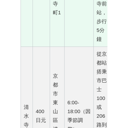
寺
寺前
町1
站，
步行
5分
鐘
從京
都站
搭乘
京
市巴
都
士
市
100
東
6:00-
清
或
400
山
18:00（因
水
206
日元
區
季節調
寺
路到