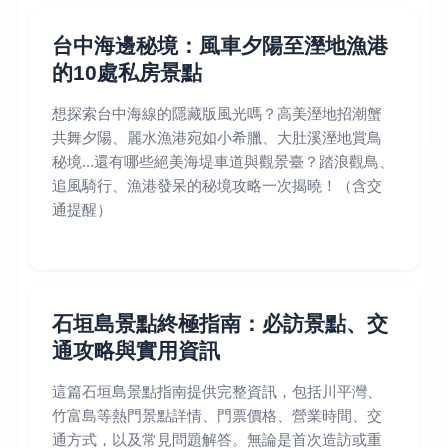
台中海邊秘境：風車夕陽至溼地漁港
的10處私房景點
想探索台中海線的隱藏版風光嗎？高美溼地招潮蟹
共舞夕陽、麗水漁港宛如小希臘、大肚溪溼地賞鳥
秘境...還有哪些絕美海堤車道與觀景臺？踏浪觀鳥、
追風騎行、漁港發呆的秘境攻略一次揭曉！（含交
通提醒）
石垣島景點終極指南：必訪景點、交
通攻略與實用資訊
這篇石垣島景點指南提供完整資訊，包括川平灣、
竹富島等熱門景點詳情、門票價格、營業時間、交
通方式，以及常見問題解答。無論是首次造訪或重