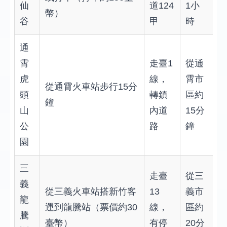
仙
道124
1小
幣）
谷
甲
時
通
霄
走臺1
從通
虎
線，
霄市
從通霄火車站步行15分
頭
轉鎮
區約
鐘
山
內道
15分
公
路
鐘
園
三
走臺
從三
義
從三義火車站搭新竹客
13
義市
龍
運到龍騰站（票價約30
線，
區約
騰
臺幣）
有停
20分