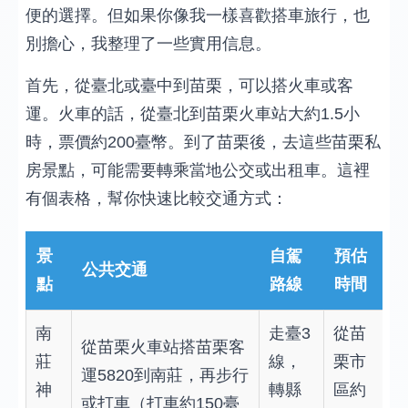
便的選擇。但如果你像我一樣喜歡搭車旅行，也
別擔心，我整理了一些實用信息。
首先，從臺北或臺中到苗栗，可以搭火車或客
運。火車的話，從臺北到苗栗火車站大約1.5小
時，票價約200臺幣。到了苗栗後，去這些苗栗私
房景點，可能需要轉乘當地公交或出租車。這裡
有個表格，幫你快速比較交通方式：
景
自駕
預估
公共交通
點
路線
時間
南
走臺3
從苗
從苗栗火車站搭苗栗客
莊
線，
栗市
運5820到南莊，再步行
神
轉縣
區約
或打車（打車約150臺