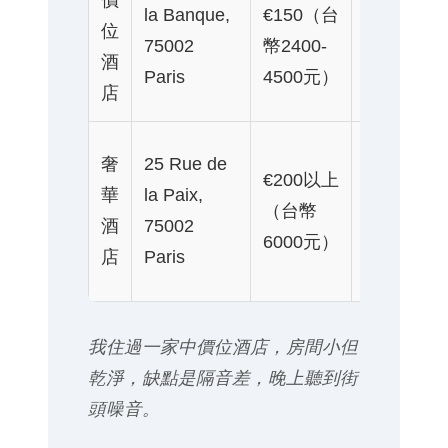
價
便
la Banque,
€150（台
位
利，
75002
幣2400-
酒
設施
Paris
4500元）
店
齊全
服務
奢
25 Rue de
€200以上
頂
華
la Paix,
（台幣
級，
酒
75002
6000元）
景觀
店
Paris
優美
我住過一家中價位酒店，房間小但
乾淨，缺點是隔音差，晚上聽到街
頭噪音。