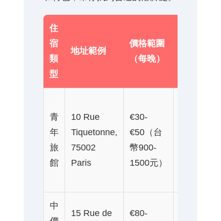
住
宿
價格範圍
地址範例
特色
類
（每晚）
型
社交
青
10 Rue
€30-
氛圍
年
Tiquetonne,
€50（台
濃，
旅
75002
幣900-
適合
館
Paris
1500元）
背包
客
中
位置
15 Rue de
€80-