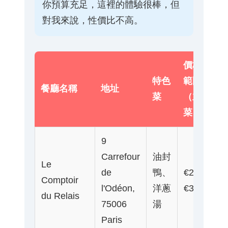
你預算充足，這裡的體驗很棒，但
對我來說，性價比不高。
價格
特色
範圍
營
餐廳名稱
地址
菜
（主
時
菜）
9
Carrefour
油封
Le
de
鴨、
€20-
12
Comptoir
l'Odéon,
洋蔥
€30
23
du Relais
75006
湯
Paris