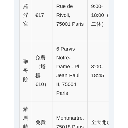
羅
Rue de
9:00-
Pa
浮
€17
Rivoli,
18:00（週
Ro
宮
75001 Paris
二休）
Mu
Lo
6 Parvis
免費
Notre-
聖
（塔
Dame - Pl.
8:00-
地鐵
母
樓
Jean-Paul
18:45
站
院
€10）
II, 75004
Paris
蒙
地
馬
Montmartre,
免費
全天開放
Ab
特
75018 Paris