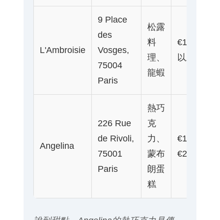
9 Place
松露
des
料
€100
19
L'Ambroisie
Vosges,
理、
以上
22
75004
龍蝦
Paris
熱巧
226 Rue
克
de Rivoli,
力、
€10-
8:
Angelina
75001
蒙布
€20
19
Paris
朗蛋
糕