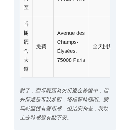
站
區
香
地
榭
Avenue des
Ch
麗
Champs-
免費
全天開放
de
舍
Élysées,
Ga
大
75008 Paris
Ét
道
對了，聖母院因為火災還在修復中，但
外部還是可以參觀，塔樓暫時關閉。蒙
馬特區很有藝術感，但治安稍差，我晚
上去時感覺有點不安。