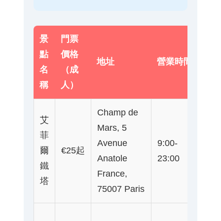
景
門票
點
價格
地址
營業時間
交
名
（成
稱
人）
Champ de
艾
Mars, 5
菲
Avenue
9:00-
地鐵
爾
€25起
Anatole
23:00
Ha
鐵
France,
塔
75007 Paris
地