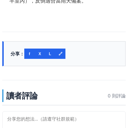
半室內），反倒適合當雨天備案。
分享：
f
X
L
🔗
讀者評論
0 則評論