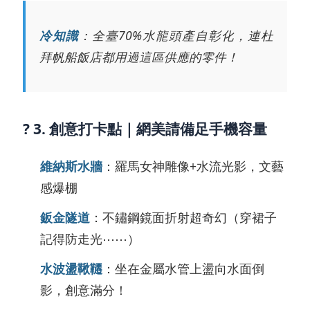
冷知識
：全臺70%水龍頭產自彰化，連杜
拜帆船飯店都用過這區供應的零件！
? 3. 創意打卡點｜網美請備足手機容量
維納斯水牆
：羅馬女神雕像+水流光影，文藝
感爆棚
鈑金隧道
：不鏽鋼鏡面折射超奇幻（穿裙子
記得防走光⋯⋯）
水波盪鞦韆
：坐在金屬水管上盪向水面倒
影，創意滿分！