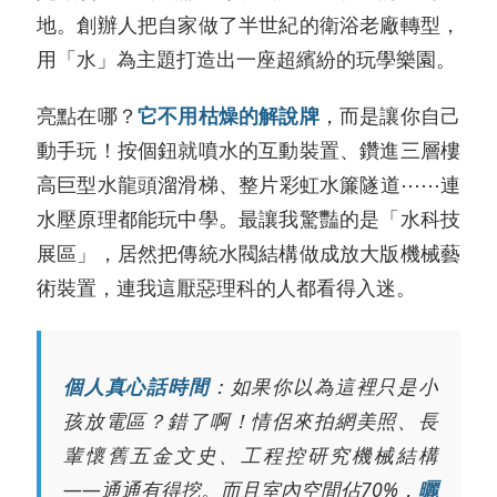
地。創辦人把自家做了半世紀的衛浴老廠轉型，
用「水」為主題打造出一座超繽紛的玩學樂園。
亮點在哪？
它不用枯燥的解說牌
，而是讓你自己
動手玩！按個鈕就噴水的互動裝置、鑽進三層樓
高巨型水龍頭溜滑梯、整片彩虹水簾隧道⋯⋯連
水壓原理都能玩中學。最讓我驚豔的是「水科技
展區」，居然把傳統水閥結構做成放大版機械藝
術裝置，連我這厭惡理科的人都看得入迷。
個人真心話時間
：如果你以為這裡只是小
孩放電區？錯了啊！情侶來拍網美照、長
輩懷舊五金文史、工程控研究機械結構
——通通有得挖。而且室內空間佔70%，
曬