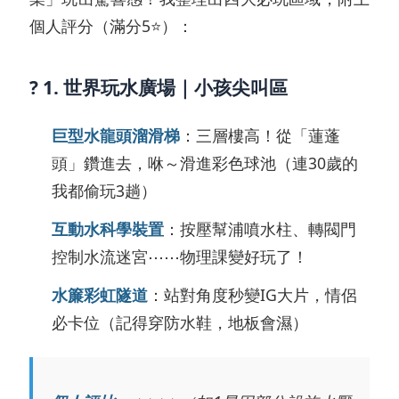
個人評分（滿分5⭐️）：
? 1. 世界玩水廣場｜小孩尖叫區
巨型水龍頭溜滑梯
：三層樓高！從「蓮蓬
頭」鑽進去，咻～滑進彩色球池（連30歲的
我都偷玩3趟）
互動水科學裝置
：按壓幫浦噴水柱、轉閥門
控制水流迷宮⋯⋯物理課變好玩了！
水簾彩虹隧道
：站對角度秒變IG大片，情侶
必卡位（記得穿防水鞋，地板會濕）