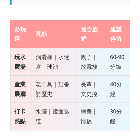
必玩
適合族
建議
亮點
區
群
停留
玩水
溜滑梯｜水迷
親子｜
60-90
廣場
宮｜球池
放電族
分鐘
產業
老工具｜頂番
長輩｜
40分
展廳
婆歷史
文史控
鐘
打卡
水牆｜鏡面隧
網美｜
30分
熱點
道
情侶
鐘