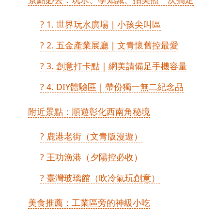
? 1. 世界玩水廣場｜小孩尖叫區
? 2. 五金產業展廳｜文青懷舊控最愛
? 3. 創意打卡點｜網美請備足手機容量
? 4. DIY體驗區｜帶份獨一無二紀念品
附近景點：順遊彰化西南角秘境
? 鹿港老街（文青版漫遊）
? 王功漁港（夕陽控必收）
? 臺灣玻璃館（吹冷氣玩創意）
美食推薦：工業區旁的神級小吃