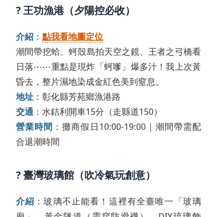
? 王功漁港（夕陽控必收）
介紹
：
點我看地圖定位
潮間帶挖蛤、蚵殼島拍天空之鏡、王者之弓橋看
日落⋯⋯重點是現炸「蚵嗲」爆多汁！我上次黃
昏去，整片濕地染成金紅色美到窒息。
地址
：彰化縣芳苑鄉漁港路
交通
：水銡利開車15分（走縣道150）
營業時間
：攤商假日10:00-19:00｜潮間帶需配
合退潮時間
? 臺灣玻璃館（吹冷氣玩創意）
介紹
：玻璃不止能看！這裡有全臺唯一「玻璃
廟」、黃金隧道（需穿防滑襪）、DIY琉璃飾