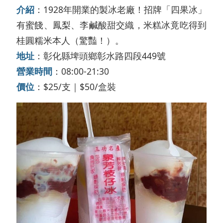
介紹
：1928年開業的製冰老廠！招牌「四果冰」
有蜜餞、鳳梨、李鹹酸甜交織，米糕冰竟吃得到
桂圓糯米本人（驚豔！）。
地址
：彰化縣埤頭鄉彰水路四段449號
營業時間
：08:00-21:30
價位
：$25/支｜$50/盒裝