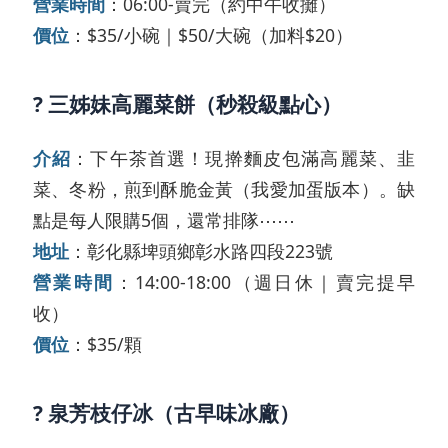
營業時間
：06:00-賣完（約中午收攤）
價位
：$35/小碗｜$50/大碗（加料$20）
? 三姊妹高麗菜餅（秒殺級點心）
介紹
：下午茶首選！現擀麵皮包滿高麗菜、韭
菜、冬粉，煎到酥脆金黃（我愛加蛋版本）。缺
點是每人限購5個，還常排隊⋯⋯
地址
：彰化縣埤頭鄉彰水路四段223號
營業時間
：14:00-18:00（週日休｜賣完提早
收）
價位
：$35/顆
? 泉芳枝仔冰（古早味冰廠）