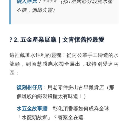
個人評比
：⭐️⭐️⭐️⭐️ （扣1星因部分設施水壓
不穩，偶爾失靈）
? 2. 五金產業展廳｜文青懷舊控最愛
這裡藏著水銡利的靈魂！從阿公輩手工鑄造的水
龍頭，到智慧感應水閥全展出，我特別愛這兩
區：
復刻柑仔店
：用老零件拼出古早雜貨店（那
個斑駁的鐵製錢櫃太有味道！）
水五金故事牆
：彰化頂番婆如何成為全球
「水龍頭故鄉」？答案全在這