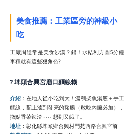
美食推薦：工業區旁的神級小
吃
工廠周邊常是美食沙漠？錯！水銡利方圓5分鐘
車程就有這些狠角色?
? 埤頭合興宮廟口麵線糊
介紹
：在地人從小吃到大！濃稠柴魚湯底＋手工
麵線，配上滷到發亮的豬腸（敢吃內臟必加），
撒點香菜辣渣⋯⋯想到又餓了。
地址
：彰化縣埤頭鄉合興村鬥苑西路合興宮前