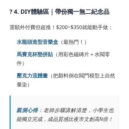
? 4. DIY體驗區｜帶份獨一無二紀念品
需額外付費但超推！$200~$350就能動手做：
水龍頭造型音樂盒
（最熱門！）
馬賽克杯墊拼貼
（用彩色磁磚片＋水閥零
件）
壓克力流體畫
（把顏料倒在閥門模型上自然
暈染）
親測心得
：老師步驟講解清楚，小學生也
能獨立完成，成品質感比夜市文創高N倍！