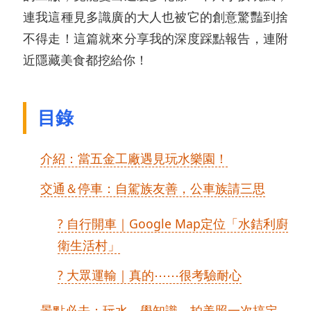
連我這種見多識廣的大人也被它的創意驚豔到捨
不得走！這篇就來分享我的深度踩點報告，連附
近隱藏美食都挖給你！
目錄
介紹：當五金工廠遇見玩水樂園！
交通＆停車：自駕族友善，公車族請三思
? 自行開車｜Google Map定位「水銡利廚
衛生活村」
? 大眾運輸｜真的⋯⋯很考驗耐心
景點必去：玩水、學知識、拍美照一次搞定