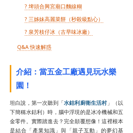
? 埤頭合興宮廟口麵線糊
? 三姊妹高麗菜餅（秒殺級點心）
? 泉芳枝仔冰（古早味冰廠）
Q&A 快速解惑
介紹：當五金工廠遇見玩水樂
園！
坦白說，第一次聽到「
水銡利廚衛生活村
」（以
下簡稱水銡利）時，腦中浮現的是冰冷機械和五
金零件。實際踏進去？完全顛覆想像！這裡根本
是結合「產業知識」與「親子互動」的夢幻基