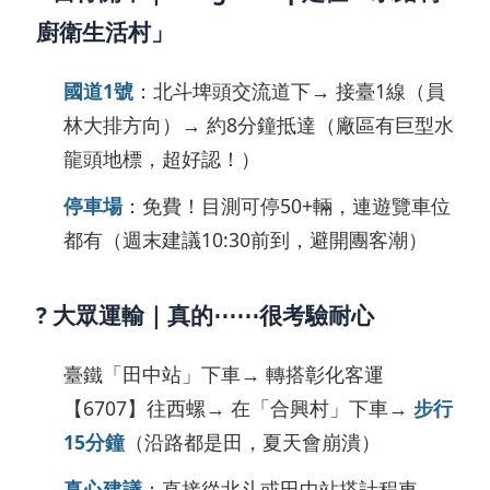
廚衛生活村」
國道1號
：北斗埤頭交流道下→ 接臺1線（員
林大排方向）→ 約8分鐘抵達（廠區有巨型水
龍頭地標，超好認！）
停車場
：免費！目測可停50+輛，連遊覽車位
都有（週末建議10:30前到，避開團客潮）
? 大眾運輸｜真的⋯⋯很考驗耐心
臺鐵「田中站」下車→ 轉搭彰化客運
【6707】往西螺→ 在「合興村」下車→
步行
15分鐘
（沿路都是田，夏天會崩潰）
真心建議
：直接從北斗或田中站搭計程車，