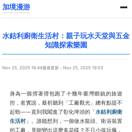
加境漫游
水銡利廚衛生活村：親子玩水天堂與五金
知識探索樂園
Nov 25, 2025 18:44
最後更新：Nov 25, 2025 19:03
身為一個揹著揹包跑了十幾年臺灣鄉鎮的旅遊
控，老實說，最初聽到「工廠觀光」總有點提不
起勁——直到我闖進了彰化埤頭的「
水銡利廚衛
生活村
」。誰能想到，一個做水龍頭、衛浴裝置
的工廠，竟能變出這麼多花樣？不只小孩玩瘋，