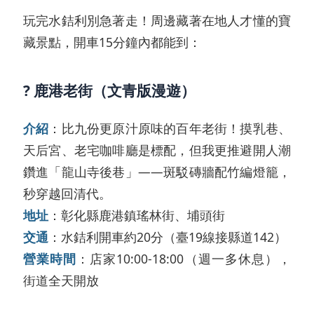
玩完水銡利別急著走！周邊藏著在地人才懂的寶
藏景點，開車15分鐘內都能到：
? 鹿港老街（文青版漫遊）
介紹
：比九份更原汁原味的百年老街！摸乳巷、
天后宮、老宅咖啡廳是標配，但我更推避開人潮
鑽進「龍山寺後巷」——斑駁磚牆配竹編燈籠，
秒穿越回清代。
地址
：彰化縣鹿港鎮瑤林街、埔頭街
交通
：水銡利開車約20分（臺19線接縣道142）
營業時間
：店家10:00-18:00（週一多休息），
街道全天開放