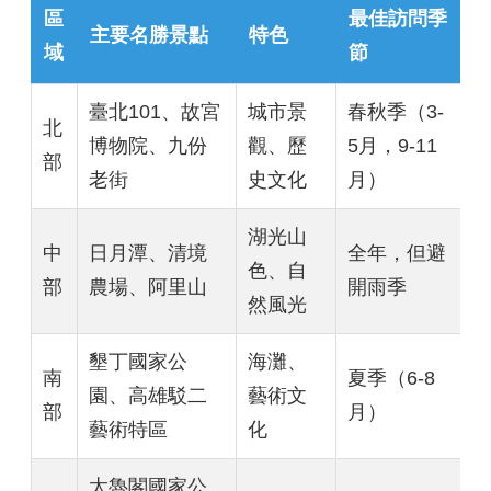
區
最佳訪問季
主要名勝景點
特色
域
節
臺北101、故宮
城市景
春秋季（3-
北
博物院、九份
觀、歷
5月，9-11
部
老街
史文化
月）
湖光山
中
日月潭、清境
全年，但避
色、自
部
農場、阿里山
開雨季
然風光
墾丁國家公
海灘、
南
夏季（6-8
園、高雄駁二
藝術文
部
月）
藝術特區
化
太魯閣國家公