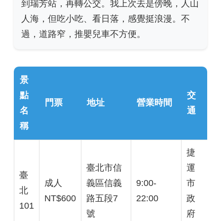
到瑞芳站，再轉公交。我上次去是傍晚，人山
人海，但吃小吃、看日落，感覺挺浪漫。不
過，道路窄，推嬰兒車不方便。
景
點
交
門票
地址
營業時間
名
通
稱
捷
臺北市信
運
臺
成人
義區信義
9:00-
市
北
NT$600
路五段7
22:00
政
101
號
府