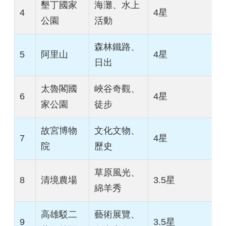
墾丁國家
海灘、水上
4
4星
公園
活動
森林鐵路、
5
阿里山
4星
日出
太魯閣國
峽谷奇觀、
6
4星
家公園
徒步
故宮博物
文化文物、
7
4星
院
歷史
草原風光、
8
清境農場
3.5星
綿羊秀
高雄駁二
藝術展覽、
9
3.5星