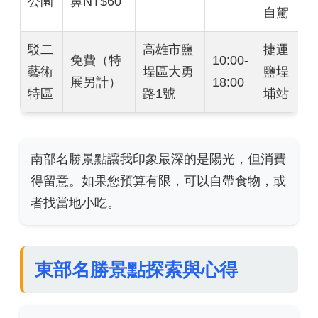
公園
鼻NT$60
自駕
駁二
高雄市鹽
捷運
免費（特
10:00-
藝術
埕區大勇
鹽埕
展另計）
18:00
特區
路1號
埔站
南部名勝景點讓我印象最深的是陽光，但消費
得留意。如果您預算有限，可以自帶食物，或
者找當地小吃。
東部名勝景點探索與心得