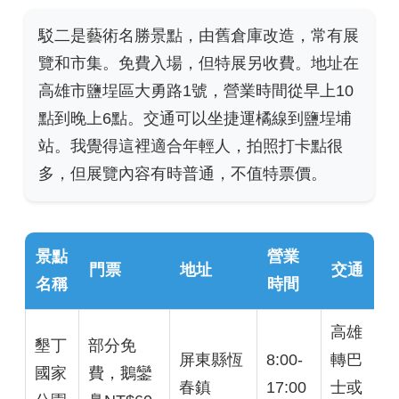
駁二是藝術名勝景點，由舊倉庫改造，常有展
覽和市集。免費入場，但特展另收費。地址在
高雄市鹽埕區大勇路1號，營業時間從早上10
點到晚上6點。交通可以坐捷運橘線到鹽埕埔
站。我覺得這裡適合年輕人，拍照打卡點很
多，但展覽內容有時普通，不值特票價。
景點
營業
門票
地址
交通
名稱
時間
高雄
墾丁
部分免
屏東縣恆
8:00-
轉巴
國家
費，鵝鑾
春鎮
17:00
士或