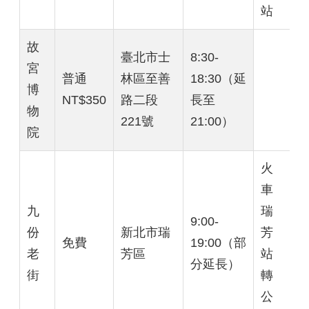
站
故
臺北市士
8:30-
宮
普通
林區至善
18:30（延
博
NT$350
路二段
長至
物
221號
21:00）
院
火
車
九
瑞
9:00-
份
新北市瑞
芳
免費
19:00（部
老
芳區
站
分延長）
街
轉
公