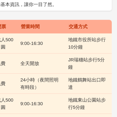
的基本資訊，讓你一目了然。
門票
營業時間
交通方式
人500
地鐵市役所站步行
9:00-16:30
日圓
10分鐘
JR瑞穗站步行5分
免費
全天開放
鐘
24小時（夜間照明
地鐵鶴舞站出口即
免費
有時段）
達
人500
地鐵東山公園站步
9:00-16:30
日圓
行5分鐘