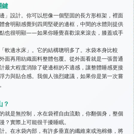
關鍵
邊」設計。你可以想像一個堅固的長方形框架，裡面
體會明顯感覺到四周堅硬的邊框，中間的水體則提供
點也很明顯——如果你睡覺喜歡滾來滾去，膝蓋或手
「軟邊水床」。它的結構聰明多了。水袋本身比較
外面再用紡織面料整體包覆。從外面看就是一張普通
計最大程度消除了硬邊框的不適感，讓整體睡感更接
浮力與貼合感。我個人強烈建議，如果你是第一次嘗
。
山？
的就是無控制，水在袋裡自由流動，你翻個身，整個
漫？實際上可能很干擾睡眠。
計。在水袋內部，有許多垂直的纖維束或泡棉條，將