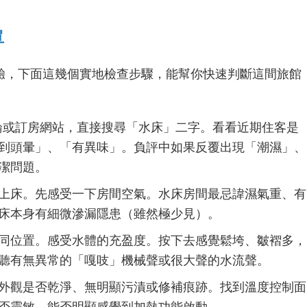
單
驗，下面這幾個實地檢查步驟，能幫你快速判斷這間旅館
e評論或訂房網站，直接搜尋「水床」二字。看看近期住客是
到頭暈」、「有異味」。負評中如果反覆出現「潮濕」、
潔問題。
上床。先感受一下房間空氣。水床房間最忌諱濕氣重、有
床本身有細微滲漏隱患（雖然極少見）。
同位置。感受水體的充盈度。按下去感覺鬆垮、皺褶多，
聽有無異常的「嘎吱」機械聲或很大聲的水流聲。
外觀是否乾淨、無明顯污漬或修補痕跡。找到溫度控制面
否靈敏，能否明顯感覺到加熱功能啟動。