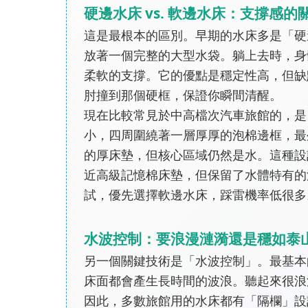
硬邊水床 vs. 軟邊水床：支撐感的
這是最根本的區別。早期的水床多是「硬
放著一個完整的大型水袋。躺上去時，身
柔軟的支撐。它的優點是穩定性高，但缺
肘撞到那個硬框，保證你瞬間清醒。
現在比較常見於中高檔次汽車旅館的，是
小，四周圍繞著一層厚厚的泡棉邊框，最
的厚床墊，但核心區域仍然是水。這種設
近高級記憶棉床墊，但保留了水體特有的
試，優先選擇軟邊水床，踩雷機率低很多
水波控制：要浪漫漣漪還是穩如泰
另一個關鍵技術是「水波控制」。最基本
床面都會產生長時間的波浪。聽起來很浪
因此，多數旅館用的水床都有「隔欄」設