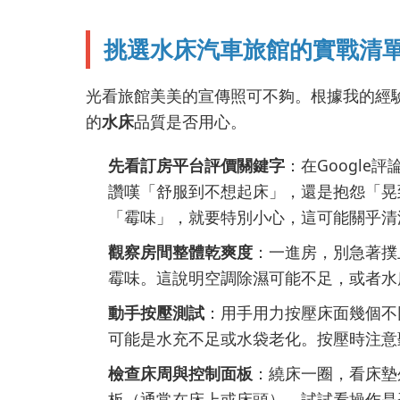
挑選水床汽車旅館的實戰清
光看旅館美美的宣傳照可不夠。根據我的經
的
水床
品質是否用心。
先看訂房平台評價關鍵字
：在Googl
讚嘆「舒服到不想起床」，還是抱怨「晃
「霉味」，就要特別小心，這可能關乎清
觀察房間整體乾爽度
：一進房，別急著撲
霉味。這說明空調除濕可能不足，或者水
動手按壓測試
：用手用力按壓床面幾個不
可能是水充不足或水袋老化。按壓時注意
檢查床周與控制面板
：繞床一圈，看床墊
板（通常在床上或床頭），試試看操作是