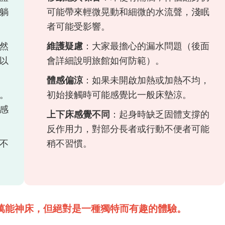
躺
可能帶來輕微晃動和細微的水流聲，淺眠
者可能受影響。
然
維護疑慮
：大家最擔心的漏水問題（後面
以
會詳細說明旅館如何防範）。
體感偏涼
：如果未開啟加熱或加熱不均，
。
初始接觸時可能感覺比一般床墊涼。
感
上下床感覺不同
：起身時缺乏固體支撐的
反作用力，對部分長者或行動不便者可能
不
稍不習慣。
萬能神床，但絕對是一種獨特而有趣的體驗。