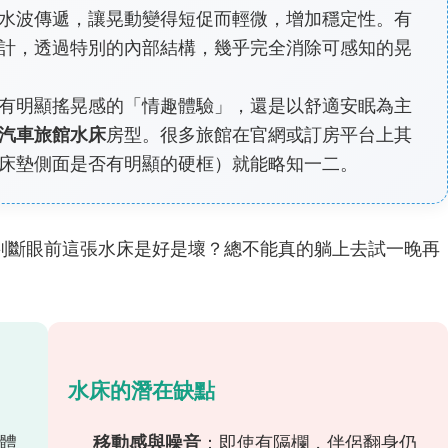
水波傳遞，讓晃動變得短促而輕微，增加穩定性。有
計，透過特別的內部結構，幾乎完全消除可感知的晃
有明顯搖晃感的「情趣體驗」，還是以舒適安眠為主
汽車旅館水床
房型。很多旅館在官網或訂房平台上其
床墊側面是否有明顯的硬框）就能略知一二。
判斷眼前這張水床是好是壞？總不能真的躺上去試一晚再
水床的潛在缺點
體
移動感與噪音
：即使有隔欄，伴侶翻身仍