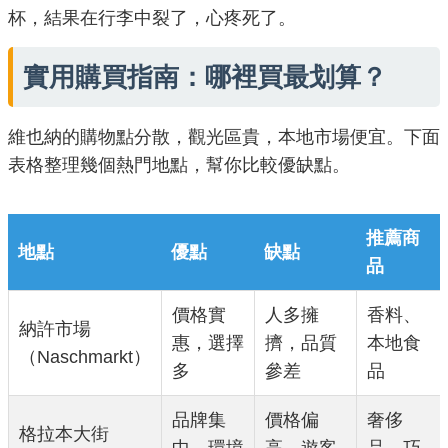
杯，結果在行李中裂了，心疼死了。
實用購買指南：哪裡買最划算？
維也納的購物點分散，觀光區貴，本地市場便宜。下面
表格整理幾個熱門地點，幫你比較優缺點。
推薦商
地點
優點
缺點
品
價格實
人多擁
香料、
納許市場
惠，選擇
擠，品質
本地食
（Naschmarkt）
多
參差
品
品牌集
價格偏
奢侈
格拉本大街