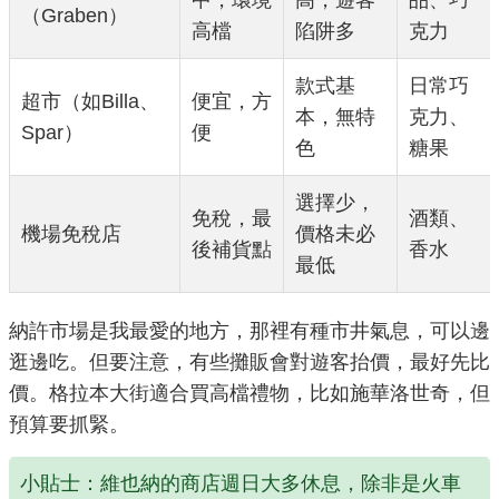
中，環境
高，遊客
品、巧
（Graben）
高檔
陷阱多
克力
款式基
日常巧
超市（如Billa、
便宜，方
本，無特
克力、
Spar）
便
色
糖果
選擇少，
免稅，最
酒類、
機場免稅店
價格未必
後補貨點
香水
最低
納許市場是我最愛的地方，那裡有種市井氣息，可以邊
逛邊吃。但要注意，有些攤販會對遊客抬價，最好先比
價。格拉本大街適合買高檔禮物，比如施華洛世奇，但
預算要抓緊。
小貼士：維也納的商店週日大多休息，除非是火車