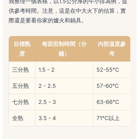
我整理一個表格，以1.5公分厚的牛小排為例，提
供參考時間。注意，這是在中大火下的估算，實
際還是要看你家的爐火和鍋具。
目標熟
每面煎制時間（分
內部溫度參
度
鐘）
考
三分熟
1.5 - 2
52-55°C
五分熟
2 - 2.5
57-60°C
七分熟
2.5 - 3
63-66°C
全熟
3.5 - 4
71°C以上