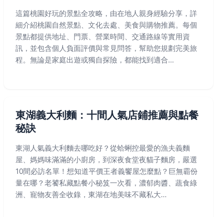
這篇桃園好玩的景點全攻略，由在地人親身經驗分享，詳
細介紹桃園自然景點、文化去處、美食與購物推薦。每個
景點都提供地址、門票、營業時間、交通路線等實用資
訊，並包含個人負面評價與常見問答，幫助您規劃完美旅
程。無論是家庭出遊或獨自探險，都能找到適合...
東湖義大利麵：十間人氣店鋪推薦與點餐
秘訣
東湖人氣義大利麵去哪吃好？從蛤蜊控最愛的漁夫義麵
屋、媽媽味滿滿的小廚房，到深夜食堂夜貓子麵房，嚴選
10間必訪名單！想知道平價王者義饗屋怎麼點？巨無霸份
量在哪？老饕私藏點餐小秘笈一次看，濃郁肉醬、蔬食綠
洲、寵物友善全收錄，東湖在地美味不藏私大...