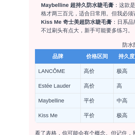
Maybelline 超持久防水睫毛膏
：这款
格才两三百元，适合日常用。但我必须
Kiss Me 奇士美超防水睫毛膏
：日系品
不过刷头有点大，新手可能要多练习。
防水
品牌
价格区间
持久度
LANCÔME
高价
极高
Estée Lauder
高价
高
Maybelline
平价
中高
Kiss Me
平价
极高
看了表格，你可能会有个概念。但记住，别人