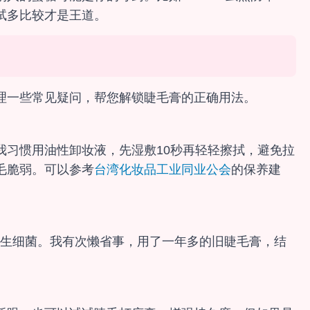
试多比较才是王道。
理一些常见疑问，帮您解锁睫毛膏的正确用法。
我习惯用油性卸妆液，先湿敷10秒再轻轻擦拭，避免拉
毛脆弱。可以参考
台湾化妆品工业同业公会
的保养建
滋生细菌。我有次懒省事，用了一年多的旧睫毛膏，结