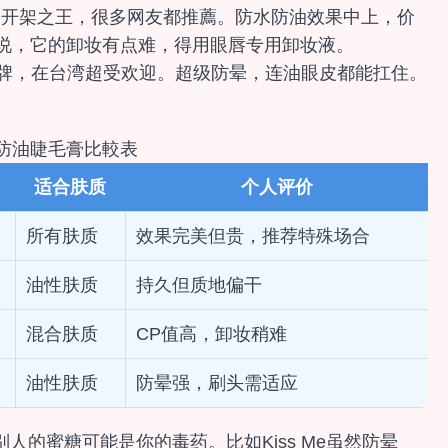
是开架之王，很多网友都推薦。防水防油效果中上，价
说，它的卸妆有点难，得用眼唇专用卸妆液。
牌，在台湾超受欢迎。超级防晕，连油眼皮都能扛住。
防油睫毛膏比較表
适合肤质
个人评价
所有肤质
效果完美但贵，推荐特殊场合
油性肤质
持久但质地偏干
混合肤质
CP值高，卸妆稍难
油性肤质
防晕强，刷头需适应
的蜜糖可能是你的毒药。比如Kiss Me虽然防晕