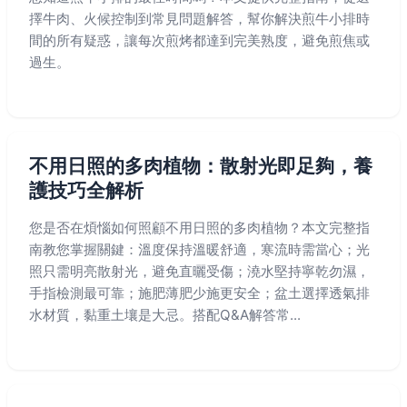
擇牛肉、火候控制到常見問題解答，幫你解決煎牛小排時
間的所有疑惑，讓每次煎烤都達到完美熟度，避免煎焦或
過生。
不用日照的多肉植物：散射光即足夠，養
護技巧全解析
您是否在煩惱如何照顧不用日照的多肉植物？本文完整指
南教您掌握關鍵：溫度保持溫暖舒適，寒流時需當心；光
照只需明亮散射光，避免直曬受傷；澆水堅持寧乾勿濕，
手指檢測最可靠；施肥薄肥少施更安全；盆土選擇透氣排
水材質，黏重土壤是大忌。搭配Q&A解答常...