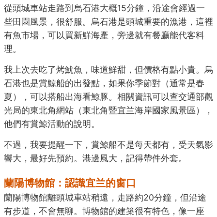
從頭城車站走路到烏石港大概15分鐘，沿途會經過一
些田園風景，很舒服。烏石港是頭城重要的漁港，這裡
有魚市場，可以買新鮮海產，旁邊就有餐廳能代客料
理。
我上次去吃了烤魷魚，味道鮮甜，但價格有點小貴。烏
石港也是賞鯨船的出發點，如果你季節對（通常是春
夏），可以搭船出海看鯨豚。相關資訊可以查交通部觀
光局的東北角網站（
東北角暨宜兰海岸國家風景區
），
他們有賞鯨活動的說明。
不過，我要提醒一下，賞鯨船不是每天都有，受天氣影
響大，最好先預約。港邊風大，記得帶件外套。
蘭陽博物館：認識宜兰的窗口
蘭陽博物館離頭城車站稍遠，走路約20分鐘，但沿途
有步道，不會無聊。博物館的建築很有特色，像一座