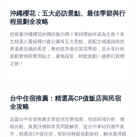
沖繩櫻花：五大必訪景點、最佳季節與行
程規劃全攻略
想探索沖繩櫻花的獨特魅力嗎？寒緋櫻如何成為主角？本
文精選八重嶽櫻の森公園等五大景點，搭配古城遺跡與世
界遺產交織的美景，教你抓準最佳賞花季節，並分享行程
規劃實例與實用貼士，避免踩雷，輕鬆規劃一趟夢幻賞櫻
之旅！
台中住宿推薦：精選高CP值飯店與民宿
全攻略
這篇台中住宿推薦文章提供完整指南，包括區域分析、價
格比較、真實評價和常見問題解答。從台中車站到逢甲夜
市，精選高CP值住宿，幫助你輕鬆規劃旅程，解決選擇困