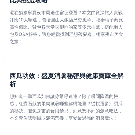
比與挑選攻略
還在猶豫寧夏夜市周邊住宿怎麼選？本文由資深旅人實戰
評比10大精選，包括圓山大飯店歷史風華、福泰桔子商旅
高性價比、背包客天堂夾腳拖的家等多元推薦，搭配懶人
包及Q&A解答，讓您輕鬆找到理想落腳處，暢享夜市美食
之旅！
西瓜功效：盛夏消暑秘密與健康寶庫全解
析
想知道一顆西瓜如何讓你驚呼連連？除了瞬間降溫的快
感，紅寶石般的果肉藏著哪些解構能量？從挑選多汁甜瓜
的秘訣、避免踩雷的食用禁忌，到意想不到的創意吃法，
本文帶你聰明攝取滿滿營養，享受最過癮的消暑魔法！