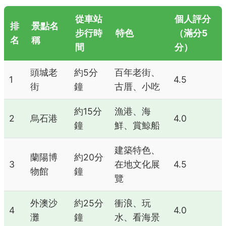
從車站
個人評分
排
景點名
步行時
特色
（滿分5
名
稱
間
分）
頭城老
約5分
百年老街、
1
4.5
街
鐘
古厝、小吃
約15分
漁港、海
2
烏石港
4.0
鐘
鮮、賞鯨船
建築特色、
蘭陽博
約20分
3
在地文化展
4.5
物館
鐘
覽
外澳沙
約25分
衝浪、玩
4
4.0
灘
鐘
水、看海景