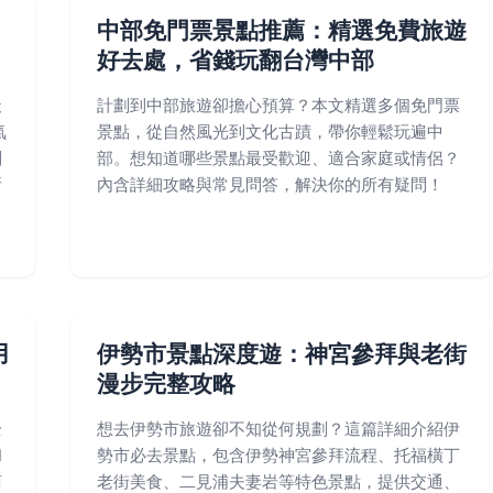
、
中部免門票景點推薦：精選免費旅遊
好去處，省錢玩翻台灣中部
天
計劃到中部旅遊卻擔心預算？本文精選多個免門票
氣
景點，從自然風光到文化古蹟，帶你輕鬆玩遍中
劃
部。想知道哪些景點最受歡迎、適合家庭或情侶？
所
內含詳細攻略與常見問答，解決你的所有疑問！
用
伊勢市景點深度遊：神宮參拜與老街
漫步完整攻略
全
想去伊勢市旅遊卻不知從何規劃？這篇詳細介紹伊
和
勢市必去景點，包含伊勢神宮參拜流程、托福橫丁
商
老街美食、二見浦夫妻岩等特色景點，提供交通、