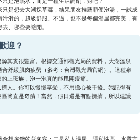
不只是泡熱水，而是一種生活調劑，對吧？
來只是想去大湖採草莓，結果朋友推薦順便泡湯，一試成
膚滑滑的，超級舒服。不過，也不是每個湯屋都完美，有
得去、哪些要避開。
歡迎？
資源其實很豐富。根據交通部觀光局的資料，大湖溫泉
適合舒緩肌肉疲勞（參考：
台灣觀光局官網
）。這種泉
腦的上班族，泡一泡真的能甩開痠痛。
人擠人。你可以慢慢享受，不用擔心被干擾。我記得有
泉區簡直是奇蹟！當然，假日還是有點擁擠，所以建議
適合想省錢的背包客；二是私人湯屋，隱私性高。水質方