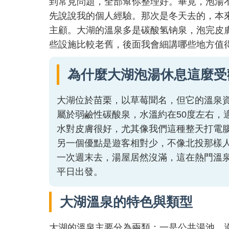
到常見問題，全部幫你整理好。畢竟，泡湯
先說說我的個人經驗。那次是冬天去的，本
主顧。大湖的溫泉多是碳酸氢钠泉，泡完皮
些設施比較老舊，後面我會細講哪些地方值
為什麼大湖泡湯休息這麼受
大湖位於苗栗，以草莓聞名，但它的溫泉
屬於弱鹼性碳酸泉，水溫約在50度左右，
水對皮膚很好，尤其像我們這種整天打電
另一個優點是遊客相對少，不像北投那樣
一次週末去，湯屋居然沒滿，這在熱門溫
平日出發。
大湖溫泉的特色與類型
大湖的溫泉主要分為兩類：一是公共湯池，