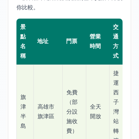
你比較。
景
交
點
營業
通
地址
門票
名
時間
方
稱
式
捷
運
免費
西
旗
（部
子
津
高雄市
全天
分設
灣
半
旗津區
開放
施收
站
島
費）
轉