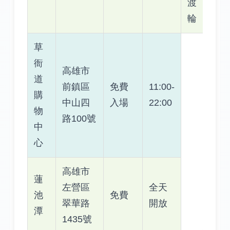
渡
輪
草
衙
高雄市
道
前鎮區
免費
11:00-
購
中山四
入場
22:00
物
路100號
中
心
高雄市
蓮
左營區
全天
池
免費
翠華路
開放
潭
1435號