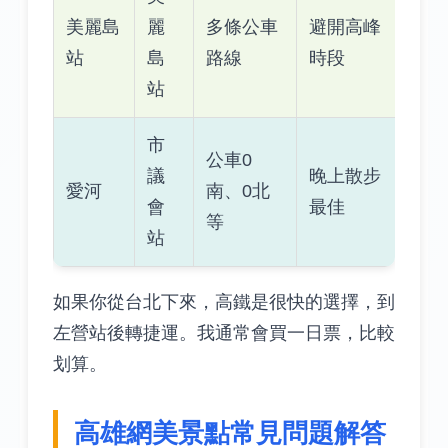
美麗島
麗
多條公車
避開高峰
站
島
路線
時段
站
市
公車0
議
晚上散步
愛河
南、0北
會
最佳
等
站
如果你從台北下來，高鐵是很快的選擇，到
左營站後轉捷運。我通常會買一日票，比較
划算。
高雄網美景點常見問題解答