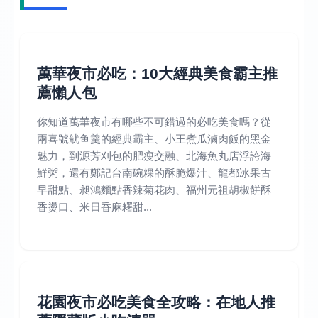
萬華夜市必吃：10大經典美食霸主推
薦懶人包
你知道萬華夜市有哪些不可錯過的必吃美食嗎？從
兩喜號鱿鱼羹的經典霸主、小王煮瓜滷肉飯的黑金
魅力，到源芳刈包的肥瘦交融、北海魚丸店浮誇海
鮮粥，還有鄭記台南碗粿的酥脆爆汁、龍都冰果古
早甜點、昶鴻麵點香辣菊花肉、福州元祖胡椒餅酥
香燙口、米日香麻糬甜...
花園夜市必吃美食全攻略：在地人推