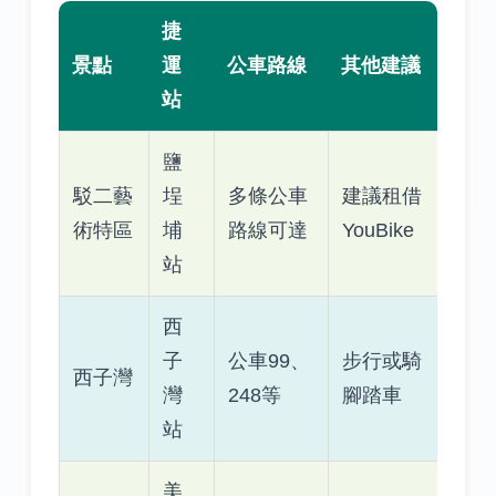
捷
景點
運
公車路線
其他建議
站
鹽
駁二藝
埕
多條公車
建議租借
術特區
埔
路線可達
YouBike
站
西
子
公車99、
步行或騎
西子灣
灣
248等
腳踏車
站
美