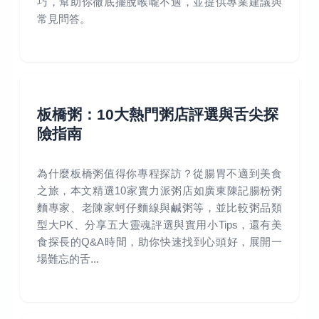
巧，幫助你徹底擺脫喉嚨不適，並提供專業建議與
常見問答。
板橋粥：10大熱門粥店評選與舌尖探
險指南
為什麼板橋粥值得你專程探訪？從腸胃不適到美食
之旅，本文精選10家實力派粥店如廣東陳記腸粉粥
麵專家、老陳家蚵仔麵線與鹹粥等，並比較粥品類
型大PK、分享五大靈魂評選與實用小Tips，還有美
食探長的Q&A時間，助你快速找到心頭好，展開一
場難忘的舌...