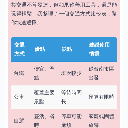
共交通不算發達，但如果你善用工具，還是能
玩得輕鬆。我整理了一個交通方式比較表，幫
你快速選擇。
交通
建議使用
優點
缺點
方式
情境
便宜、準
從台南市區
台鐵
班次較少
點
出發
覆蓋主要
等待時間
公車
預算有限時
景點
長
靈活、省
停車可能
家庭或團體
自駕
時
麻煩
旅遊