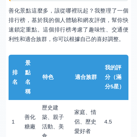
善化景點這麼多，該從哪裡玩起？我整理了一個
排行榜，基於我的個人體驗和網友評價，幫你快
速鎖定重點。這個排行榜考慮了趣味性、交通便
利性和適合族群，你可以根據自己的喜好調整。
景
我的評
排
點
特色
適合族群
分（滿
名
名
分5星）
稱
歷史建
家庭、情
善化
築、親子
1
侶、歷史
4.5
糖廠
活動、美
愛好者
食