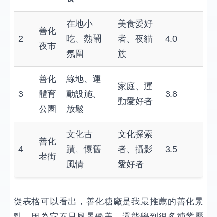
在地小
美食愛好
善化
2
吃、熱鬧
者、夜貓
4.0
夜市
氛圍
族
善化
綠地、運
家庭、運
3
體育
動設施、
3.8
動愛好者
公園
放鬆
文化古
文化探索
善化
4
蹟、懷舊
者、攝影
3.5
老街
風情
愛好者
從表格可以看出，善化糖廠是我最推薦的善化景
點，因為它不只風景優美，還能學到很多糖業歷