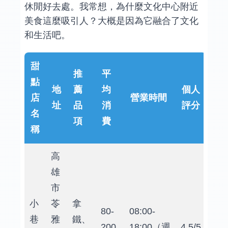
休閒好去處。我常想，為什麼文化中心附近
美食這麼吸引人？大概是因為它融合了文化
和生活吧。
甜
推
平
點
地
薦
均
個人
店
營業時間
址
品
消
評分
名
項
費
稱
高
雄
市
小
苓
拿
80-
08:00-
巷
雅
鐵、
200
18:00（週
4.5/5