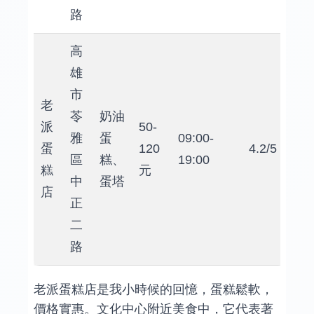
路
高
雄
市
老
苓
奶油
派
50-
雅
蛋
09:00-
蛋
120
4.2/5
區
糕、
19:00
糕
元
中
蛋塔
店
正
二
路
老派蛋糕店是我小時候的回憶，蛋糕鬆軟，
價格實惠。文化中心附近美食中，它代表著