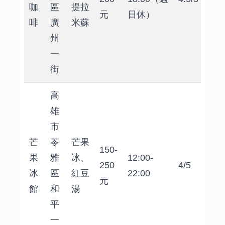
咖
區
提拉
元
日休）
啡
廣
米蘇
州
一
街
高
雄
市
芒
苓
芒果
150-
果
雅
冰、
12:00-
250
4/5
冰
區
紅豆
22:00
元
館
和
湯
平
一