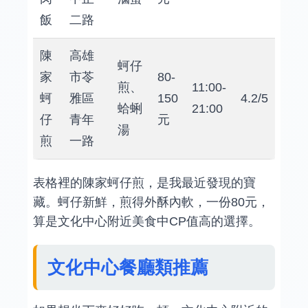
飯
二路
陳
高雄
蚵仔
家
市苓
80-
煎、
11:00-
蚵
雅區
150
4.2/5
蛤蜊
21:00
仔
青年
元
湯
煎
一路
表格裡的陳家蚵仔煎，是我最近發現的寶
藏。蚵仔新鮮，煎得外酥內軟，一份80元，
算是文化中心附近美食中CP值高的選擇。
文化中心餐廳類推薦