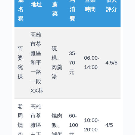
廳
均
營業
個人
地址
薦
名
消
時間
評分
菜
稱
費
高雄
市苓
阿
碗
雅區
35-
婆
粿、
06:00-
和平
70
4.5/5
碗
肉羹
14:00
一路
元
粿
湯
一段
XX巷
老
高雄
周
市苓
燒肉
60-
10:00-
燒
雅區
飯、
100
4/5
20:00
肉
中正
滷蛋
元