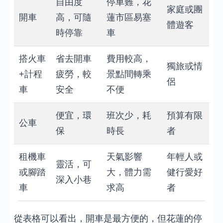
自由度
停車難，花
家庭或團
開車
高，可隨
蓮市區易塞
體遊客
時停靠
車
搭火車
省去開車
費用較高，
獨旅或情
+計程
疲勞，較
景點間轉乘
侶
車
安全
不便
便宜，環
班次少，耗
預算有限
公車
保
時長
者
租機車
天氣影響
年輕人或
靈活，可
或腳踏
大，體力需
健行愛好
深入小巷
車
求高
者
從表格可以看出，開車是最方便的，但花蓮的停