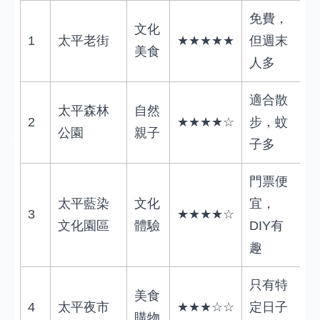
免費，
文化
1
太平老街
★★★★★
但週末
美食
人多
適合散
太平森林
自然
2
★★★★☆
步，蚊
公園
親子
子多
門票便
太平藍染
文化
宜，
3
★★★★☆
文化園區
體驗
DIY有
趣
只有特
美食
4
太平夜市
★★★☆☆
定日子
購物