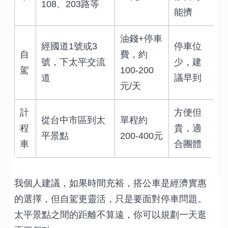
108、203路等
能擠
油錢+停車
經國道1號或3
停車位
自
費，約
號，下太平交流
少，建
駕
100-200
道
議早到
元/天
計
方便但
從台中市區到太
單程約
程
貴，適
平景點
200-400元
車
合團體
我個人建議，如果時間充裕，搭公車是經濟實惠
的選擇，但自駕更靈活，只是要面對停車問題。
太平景點之間的距離不算遠，你可以規劃一天逛