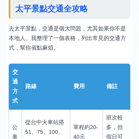
太平景點交通全攻略
去太平景點，交通是個大問題，尤其如果你不是
本地人。我整理了一個表格，列出常見的交通方
式，幫你省點麻煩。
交
通
路線
費用
備註
方
式
班次較
從台中火車站搭
公
單程約20-
多，但
51、75、100、
車
40元
假日可