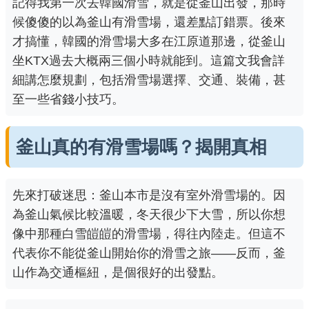
記得我第一次去韓國滑雪，就是從釜山出發，那時
候傻傻的以為釜山有滑雪場，還差點訂錯票。後來
才搞懂，韓國的滑雪場大多在江原道那邊，從釜山
坐KTX過去大概兩三個小時就能到。這篇文我會詳
細講怎麼規劃，包括滑雪場選擇、交通、裝備，甚
至一些省錢小技巧。
釜山真的有滑雪場嗎？揭開真相
先來打破迷思：釜山本市是沒有室外滑雪場的。因
為釜山氣候比較溫暖，冬天很少下大雪，所以你想
像中那種白雪皚皚的滑雪場，得往內陸走。但這不
代表你不能從釜山開始你的滑雪之旅——反而，釜
山作為交通樞紐，是個很好的出發點。