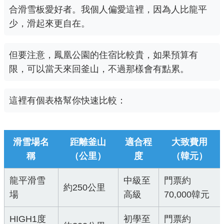
合滑雪板愛好者。我個人偏愛這裡，因為人比龍平
少，滑起來更自在。
但要注意，鳳凰公園的住宿比較貴，如果預算有
限，可以當天來回釜山，不過那樣會有點累。
這裡有個表格幫你快速比較：
滑雪場名
距離釜山
適合程
大致費用
稱
（公里）
度
（韓元）
龍平滑雪
中級至
門票約
約250公里
場
高級
70,000韓元
HIGH1度
初學至
門票約