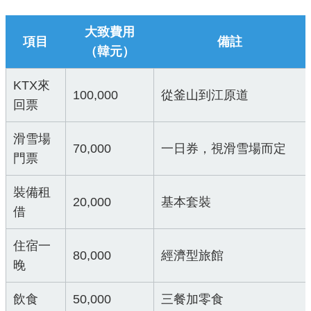
大致費用
項目
備註
（韓元）
KTX來
100,000
從釜山到江原道
回票
滑雪場
70,000
一日券，視滑雪場而定
門票
裝備租
20,000
基本套裝
借
住宿一
80,000
經濟型旅館
晚
飲食
50,000
三餐加零食