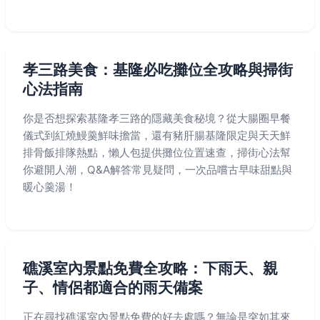
孝三路美食：基隆必吃攤位全攻略與掃街
心法指南
你是否想探索基隆孝三路的隱藏美食秘境？從大腸圈早餐
儀式到紅燒鰻羹鮮味擔當，還有豬肝腸基隆限定與天天鮮
排骨飯排隊熱點，懶人包提供攤位位置速查，掃街心法幫
你避開人潮，Q&A解答常見疑問，一次品嚐古早味甜點與
暖心羹湯！
礁溪室內景點免費全攻略：下雨天、親
子、情侶都適合的雨天備案
正在尋找礁溪室內景點免費的好去處嗎？無論是突如其來